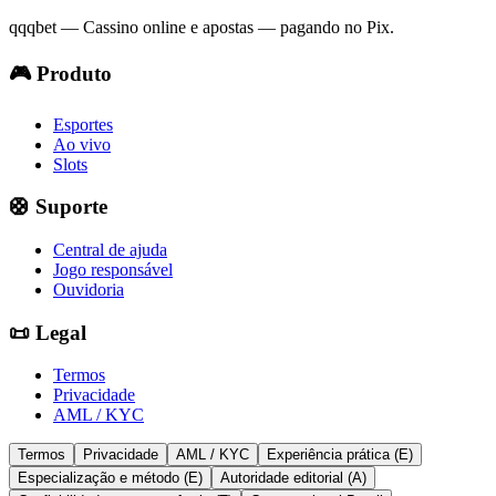
qqqbet — Cassino online e apostas — pagando no Pix.
🎮
Produto
Esportes
Ao vivo
Slots
🛟
Suporte
Central de ajuda
Jogo responsável
Ouvidoria
📜
Legal
Termos
Privacidade
AML / KYC
Termos
Privacidade
AML / KYC
Experiência prática (E)
Especialização e método (E)
Autoridade editorial (A)