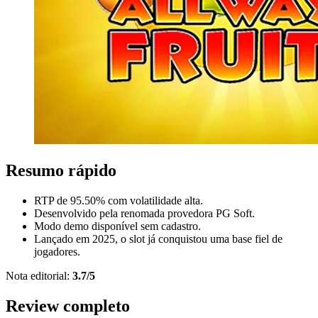
Resumo rápido
RTP de 95.50% com volatilidade alta.
Desenvolvido pela renomada provedora PG Soft.
Modo demo disponível sem cadastro.
Lançado em 2025, o slot já conquistou uma base fiel de
jogadores.
Nota editorial:
3.7/5
Review completo