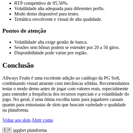
RTP competitivo de 95.50%.
Volatilidade alta adequada para diferentes perfis.
Modo demo disponível para testes.
Temática envolvente e visual de alta qualidade.
Pontos de atenção
Volatilidade alta exige gestão de banca.
Sessões sem bônus podem se estender por 20 a 50 giros.
Disponibilidade pode variar por região.
Conclusão
Allways Fruits é uma excelente adição ao catálogo da PG Soft,
combinando visual atraente com mecânicas sólidas. Recomendamos
testar o modo demo antes de jogar com valores reais, especialmente
para entender a frequência dos recursos especiais e a volatilidade do
jogo. No geral, é uma ótima escolha tanto para jogadores casuais
quanto para entusiastas de slots que buscam variedade e qualidade
na plataforma.
Voltar aos slots
Abrir conta
🇧🇷 qqqbet plataforma