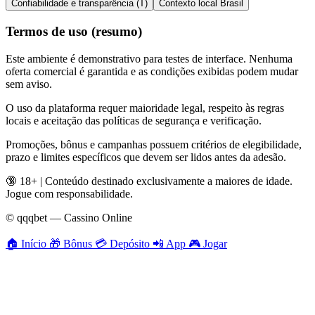
Confiabilidade e transparência (T)
Contexto local Brasil
Termos de uso (resumo)
Este ambiente é demonstrativo para testes de interface. Nenhuma
oferta comercial é garantida e as condições exibidas podem mudar
sem aviso.
O uso da plataforma requer maioridade legal, respeito às regras
locais e aceitação das políticas de segurança e verificação.
Promoções, bônus e campanhas possuem critérios de elegibilidade,
prazo e limites específicos que devem ser lidos antes da adesão.
🔞 18+ | Conteúdo destinado exclusivamente a maiores de idade.
Jogue com responsabilidade.
© qqqbet — Cassino Online
🏠
Início
🎁
Bônus
💳
Depósito
📲
App
🎮
Jogar