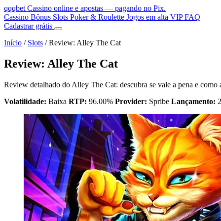
qqqbet
Cassino online e apostas — pagando no Pix.
Cassino
Bônus
Slots
Poker & Roulette
Jogos em alta
VIP
FAQ
Cadastrar grátis
Início
/
Slots
/
Review: Alley The Cat
Review: Alley The Cat
Review detalhado do Alley The Cat: descubra se vale a pena e como ap
Volatilidade:
Baixa
RTP:
96.00%
Provider:
Spribe
Lançamento:
2