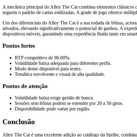
A mecânica principal do Alley The Cat combina elementos clássicos c
seguem o padrão de cartas estilizadas. A grade de jogo oferece múltip
Um dos diferenciais do Alley The Cat é a sua rodada de bônus, acion
ativados, elevando significativamente o potencial de ganhos. A experi
dispositivos móveis, garantindo uma experiência fluida tanto em smar
Pontos fortes
RTP competitivo de 96.00%.
Volatilidade baixa adequada para diferentes perfis.
Modo demo disponível para testes.
Temática envolvente e visual de alta qualidade.
Pontos de atenção
Volatilidade baixa exige gestão de banca.
Sessões sem bônus podem se estender por 20 a 50 giros.
Disponibilidade pode variar por região.
Conclusão
Alley The Cat é uma excelente adição ao catálogo da Spribe, combin