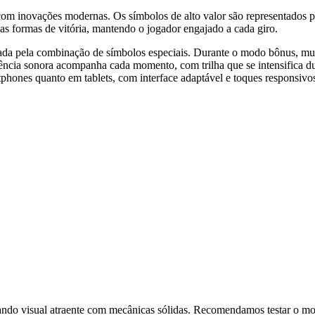
om inovações modernas. Os símbolos de alto valor são representados po
las formas de vitória, mantendo o jogador engajado a cada giro.
ada pela combinação de símbolos especiais. Durante o modo bônus, mult
ência sonora acompanha cada momento, com trilha que se intensifica dur
tphones quanto em tablets, com interface adaptável e toques responsivo
ando visual atraente com mecânicas sólidas. Recomendamos testar o mod