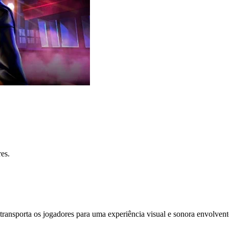
es.
transporta os jogadores para uma experiência visual e sonora envolven