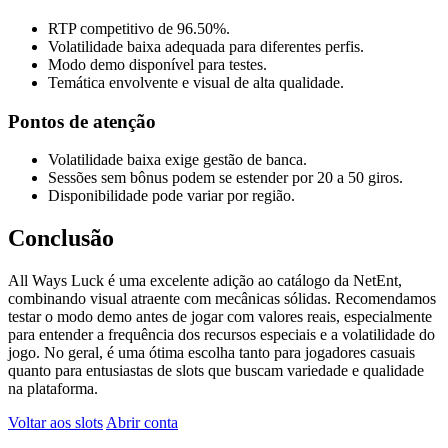
RTP competitivo de 96.50%.
Volatilidade baixa adequada para diferentes perfis.
Modo demo disponível para testes.
Temática envolvente e visual de alta qualidade.
Pontos de atenção
Volatilidade baixa exige gestão de banca.
Sessões sem bônus podem se estender por 20 a 50 giros.
Disponibilidade pode variar por região.
Conclusão
All Ways Luck é uma excelente adição ao catálogo da NetEnt,
combinando visual atraente com mecânicas sólidas. Recomendamos
testar o modo demo antes de jogar com valores reais, especialmente
para entender a frequência dos recursos especiais e a volatilidade do
jogo. No geral, é uma ótima escolha tanto para jogadores casuais
quanto para entusiastas de slots que buscam variedade e qualidade
na plataforma.
Voltar aos slots
Abrir conta