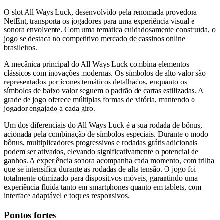
O slot All Ways Luck, desenvolvido pela renomada provedora
NetEnt, transporta os jogadores para uma experiência visual e
sonora envolvente. Com uma temática cuidadosamente construída, o
jogo se destaca no competitivo mercado de cassinos online
brasileiros.
A mecânica principal do All Ways Luck combina elementos
clássicos com inovações modernas. Os símbolos de alto valor são
representados por ícones temáticos detalhados, enquanto os
símbolos de baixo valor seguem o padrão de cartas estilizadas. A
grade de jogo oferece múltiplas formas de vitória, mantendo o
jogador engajado a cada giro.
Um dos diferenciais do All Ways Luck é a sua rodada de bônus,
acionada pela combinação de símbolos especiais. Durante o modo
bônus, multiplicadores progressivos e rodadas grátis adicionais
podem ser ativados, elevando significativamente o potencial de
ganhos. A experiência sonora acompanha cada momento, com trilha
que se intensifica durante as rodadas de alta tensão. O jogo foi
totalmente otimizado para dispositivos móveis, garantindo uma
experiência fluida tanto em smartphones quanto em tablets, com
interface adaptável e toques responsivos.
Pontos fortes