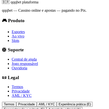
🇧🇷 qqqbet plataforma
qqqbet — Cassino online e apostas — pagando no Pix.
🎮
Produto
Esportes
Ao vivo
Slots
🛟
Suporte
Central de ajuda
Jogo responsável
Ouvidoria
📜
Legal
Termos
Privacidade
AML / KYC
Termos
Privacidade
AML / KYC
Experiência prática (E)