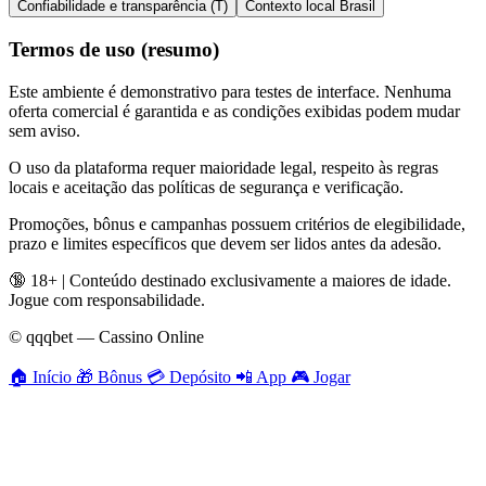
Confiabilidade e transparência (T)
Contexto local Brasil
Termos de uso (resumo)
Este ambiente é demonstrativo para testes de interface. Nenhuma
oferta comercial é garantida e as condições exibidas podem mudar
sem aviso.
O uso da plataforma requer maioridade legal, respeito às regras
locais e aceitação das políticas de segurança e verificação.
Promoções, bônus e campanhas possuem critérios de elegibilidade,
prazo e limites específicos que devem ser lidos antes da adesão.
🔞 18+ | Conteúdo destinado exclusivamente a maiores de idade.
Jogue com responsabilidade.
© qqqbet — Cassino Online
🏠
Início
🎁
Bônus
💳
Depósito
📲
App
🎮
Jogar