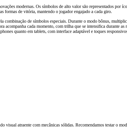
novações modernas. Os símbolos de alto valor são representados por íco
las formas de vitória, mantendo o jogador engajado a cada giro.
ela combinação de símbolos especiais. Durante o modo bônus, multiplica
ora acompanha cada momento, com trilha que se intensifica durante as r
tphones quanto em tablets, com interface adaptável e toques responsivo
do visual atraente com mecânicas sólidas. Recomendamos testar o modo