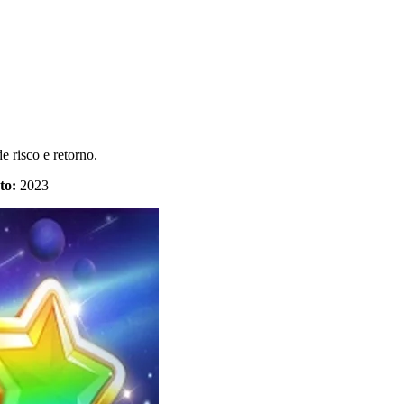
 risco e retorno.
to:
2023