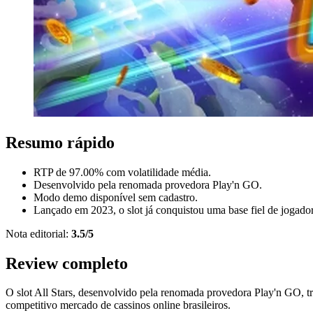
Resumo rápido
RTP de 97.00% com volatilidade média.
Desenvolvido pela renomada provedora Play'n GO.
Modo demo disponível sem cadastro.
Lançado em 2023, o slot já conquistou uma base fiel de jogador
Nota editorial:
3.5/5
Review completo
O slot All Stars, desenvolvido pela renomada provedora Play'n GO, t
competitivo mercado de cassinos online brasileiros.