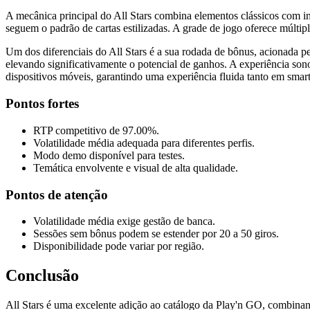
A mecânica principal do All Stars combina elementos clássicos com i
seguem o padrão de cartas estilizadas. A grade de jogo oferece múltip
Um dos diferenciais do All Stars é a sua rodada de bônus, acionada p
elevando significativamente o potencial de ganhos. A experiência son
dispositivos móveis, garantindo uma experiência fluida tanto em smar
Pontos fortes
RTP competitivo de 97.00%.
Volatilidade média adequada para diferentes perfis.
Modo demo disponível para testes.
Temática envolvente e visual de alta qualidade.
Pontos de atenção
Volatilidade média exige gestão de banca.
Sessões sem bônus podem se estender por 20 a 50 giros.
Disponibilidade pode variar por região.
Conclusão
All Stars é uma excelente adição ao catálogo da Play'n GO, combinan