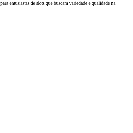
 para entusiastas de slots que buscam variedade e qualidade na