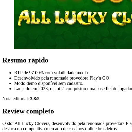
Resumo rápido
RTP de 97.00% com volatilidade média.
Desenvolvido pela renomada provedora Play'n GO.
Modo demo disponível sem cadastro.
Lançado em 2023, o slot já conquistou uma base fiel de jogador
Nota editorial:
3.8/5
Review completo
O slot All Lucky Clovers, desenvolvido pela renomada provedora Play
destaca no competitivo mercado de cassinos online brasileiros.