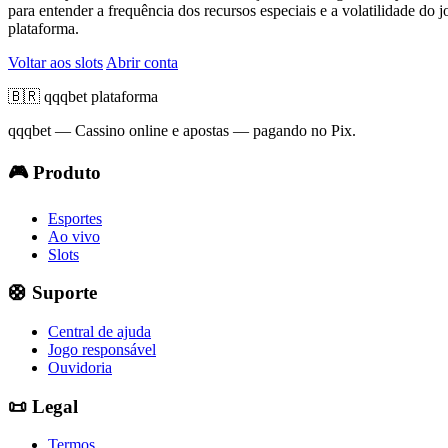
para entender a frequência dos recursos especiais e a volatilidade do
plataforma.
Voltar aos slots
Abrir conta
🇧🇷 qqqbet plataforma
qqqbet — Cassino online e apostas — pagando no Pix.
🎮
Produto
Esportes
Ao vivo
Slots
🛟
Suporte
Central de ajuda
Jogo responsável
Ouvidoria
📜
Legal
Termos