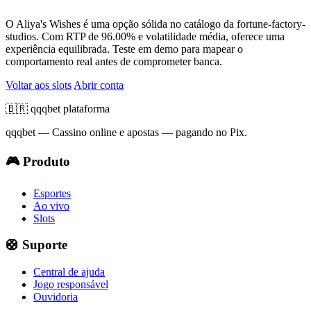
O Aliya's Wishes é uma opção sólida no catálogo da fortune-factory-
studios. Com RTP de 96.00% e volatilidade média, oferece uma
experiência equilibrada. Teste em demo para mapear o
comportamento real antes de comprometer banca.
Voltar aos slots
Abrir conta
🇧🇷 qqqbet plataforma
qqqbet — Cassino online e apostas — pagando no Pix.
🎮
Produto
Esportes
Ao vivo
Slots
🛟
Suporte
Central de ajuda
Jogo responsável
Ouvidoria