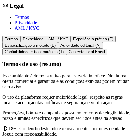
📜
Legal
Termos
Privacidade
AML / KYC
Termos
Privacidade
AML / KYC
Experiência prática (E)
Especialização e método (E)
Autoridade editorial (A)
Confiabilidade e transparência (T)
Contexto local Brasil
Termos de uso (resumo)
Este ambiente é demonstrativo para testes de interface. Nenhuma
oferta comercial é garantida e as condições exibidas podem mudar
sem aviso.
O uso da plataforma requer maioridade legal, respeito às regras
locais e aceitação das políticas de segurança e verificação.
Promoções, bônus e campanhas possuem critérios de elegibilidade,
prazo e limites específicos que devem ser lidos antes da adesão.
🔞 18+ | Conteúdo destinado exclusivamente a maiores de idade.
Jogue com responsabilidade.