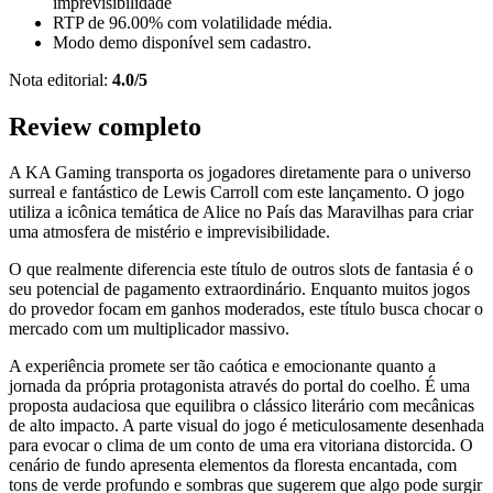
imprevisibilidade
RTP de 96.00% com volatilidade média.
Modo demo disponível sem cadastro.
Nota editorial:
4.0/5
Review completo
A KA Gaming transporta os jogadores diretamente para o universo
surreal e fantástico de Lewis Carroll com este lançamento. O jogo
utiliza a icônica temática de Alice no País das Maravilhas para criar
uma atmosfera de mistério e imprevisibilidade.
O que realmente diferencia este título de outros slots de fantasia é o
seu potencial de pagamento extraordinário. Enquanto muitos jogos
do provedor focam em ganhos moderados, este título busca chocar o
mercado com um multiplicador massivo.
A experiência promete ser tão caótica e emocionante quanto a
jornada da própria protagonista através do portal do coelho. É uma
proposta audaciosa que equilibra o clássico literário com mecânicas
de alto impacto. A parte visual do jogo é meticulosamente desenhada
para evocar o clima de um conto de uma era vitoriana distorcida. O
cenário de fundo apresenta elementos da floresta encantada, com
tons de verde profundo e sombras que sugerem que algo pode surgir