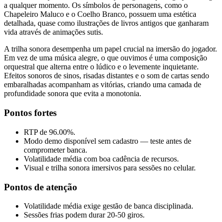
a qualquer momento. Os símbolos de personagens, como o
Chapeleiro Maluco e o Coelho Branco, possuem uma estética
detalhada, quase como ilustrações de livros antigos que ganharam
vida através de animações sutis.
A trilha sonora desempenha um papel crucial na imersão do jogador.
Em vez de uma música alegre, o que ouvimos é uma composição
orquestral que alterna entre o lúdico e o levemente inquietante.
Efeitos sonoros de sinos, risadas distantes e o som de cartas sendo
embaralhadas acompanham as vitórias, criando uma camada de
profundidade sonora que evita a monotonia.
Pontos fortes
RTP de 96.00%.
Modo demo disponível sem cadastro — teste antes de
comprometer banca.
Volatilidade média com boa cadência de recursos.
Visual e trilha sonora imersivos para sessões no celular.
Pontos de atenção
Volatilidade média exige gestão de banca disciplinada.
Sessões frias podem durar 20-50 giros.