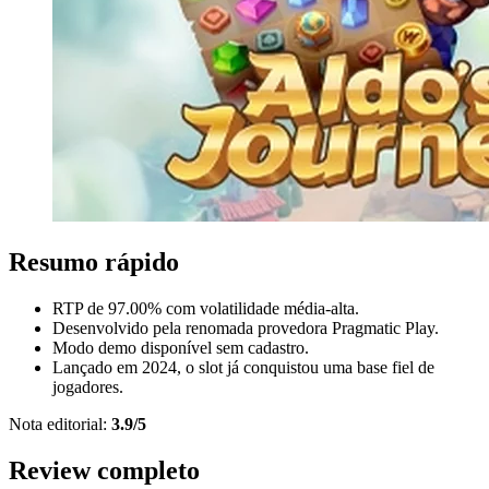
Resumo rápido
RTP de 97.00% com volatilidade média-alta.
Desenvolvido pela renomada provedora Pragmatic Play.
Modo demo disponível sem cadastro.
Lançado em 2024, o slot já conquistou uma base fiel de
jogadores.
Nota editorial:
3.9/5
Review completo