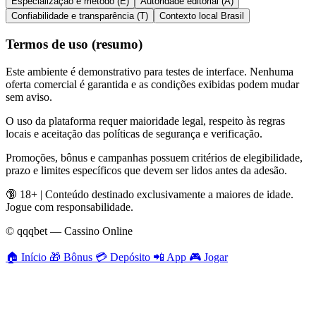
Especialização e método (E)
Autoridade editorial (A)
Confiabilidade e transparência (T)
Contexto local Brasil
Termos de uso (resumo)
Este ambiente é demonstrativo para testes de interface. Nenhuma
oferta comercial é garantida e as condições exibidas podem mudar
sem aviso.
O uso da plataforma requer maioridade legal, respeito às regras
locais e aceitação das políticas de segurança e verificação.
Promoções, bônus e campanhas possuem critérios de elegibilidade,
prazo e limites específicos que devem ser lidos antes da adesão.
🔞 18+ | Conteúdo destinado exclusivamente a maiores de idade.
Jogue com responsabilidade.
© qqqbet — Cassino Online
🏠
Início
🎁
Bônus
💳
Depósito
📲
App
🎮
Jogar