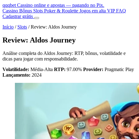
qqqbet
Cassino online e apostas — pagando no Pix.
Cassino
Bônus
Slots
Poker & Roulette
Jogos em alta
VIP
FAQ
Cadastrar grátis
Início
/
Slots
/
Review: Aldos Journey
Review: Aldos Journey
Análise completa do Aldos Journey: RTP, bônus, volatilidade e
dicas para jogar com responsabilidade.
Volatilidade:
Média-Alta
RTP:
97.00%
Provider:
Pragmatic Play
Lançamento:
2024