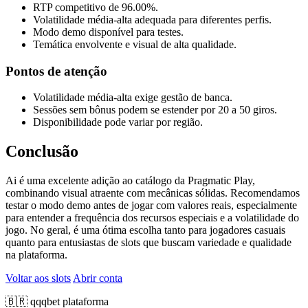
RTP competitivo de 96.00%.
Volatilidade média-alta adequada para diferentes perfis.
Modo demo disponível para testes.
Temática envolvente e visual de alta qualidade.
Pontos de atenção
Volatilidade média-alta exige gestão de banca.
Sessões sem bônus podem se estender por 20 a 50 giros.
Disponibilidade pode variar por região.
Conclusão
Ai é uma excelente adição ao catálogo da Pragmatic Play,
combinando visual atraente com mecânicas sólidas. Recomendamos
testar o modo demo antes de jogar com valores reais, especialmente
para entender a frequência dos recursos especiais e a volatilidade do
jogo. No geral, é uma ótima escolha tanto para jogadores casuais
quanto para entusiastas de slots que buscam variedade e qualidade
na plataforma.
Voltar aos slots
Abrir conta
🇧🇷 qqqbet plataforma