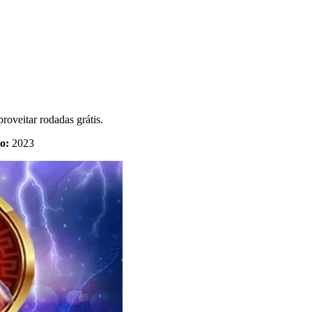
oveitar rodadas grátis.
o:
2023