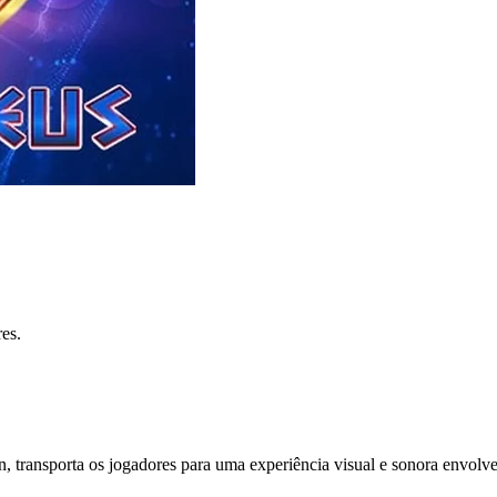
es.
 transporta os jogadores para uma experiência visual e sonora envolv