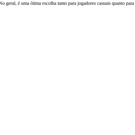
. No geral, é uma ótima escolha tanto para jogadores casuais quanto para