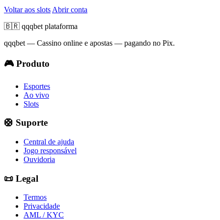
Voltar aos slots
Abrir conta
🇧🇷 qqqbet plataforma
qqqbet — Cassino online e apostas — pagando no Pix.
🎮
Produto
Esportes
Ao vivo
Slots
🛟
Suporte
Central de ajuda
Jogo responsável
Ouvidoria
📜
Legal
Termos
Privacidade
AML / KYC