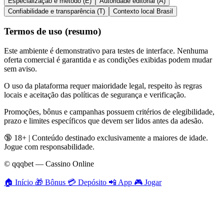
Especialização e método (E)
Autoridade editorial (A)
Confiabilidade e transparência (T)
Contexto local Brasil
Termos de uso (resumo)
Este ambiente é demonstrativo para testes de interface. Nenhuma
oferta comercial é garantida e as condições exibidas podem mudar
sem aviso.
O uso da plataforma requer maioridade legal, respeito às regras
locais e aceitação das políticas de segurança e verificação.
Promoções, bônus e campanhas possuem critérios de elegibilidade,
prazo e limites específicos que devem ser lidos antes da adesão.
🔞 18+ | Conteúdo destinado exclusivamente a maiores de idade.
Jogue com responsabilidade.
© qqqbet — Cassino Online
🏠
Início
🎁
Bônus
💳
Depósito
📲
App
🎮
Jogar