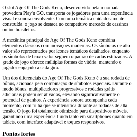
O slot Age Of The Gods Keno, desenvolvido pela renomada
provedora Play'n GO, transporta os jogadores para uma experiência
visual e sonora envolvente. Com uma temática cuidadosamente
construída, o jogo se destaca no competitivo mercado de cassinos
online brasileiros.
A mecânica principal do Age Of The Gods Keno combina
elementos clássicos com inovações modernas. Os símbolos de alto
valor são representados por ícones temáticos detalhados, enquanto
os símbolos de baixo valor seguem o padrão de cartas estilizadas. A
grade de jogo oferece múltiplas formas de vitória, mantendo o
jogador engajado a cada giro.
Um dos diferenciais do Age Of The Gods Keno é a sua rodada de
bônus, acionada pela combinação de símbolos especiais. Durante o
modo bônus, multiplicadores progressivos e rodadas grátis
adicionais podem ser ativados, elevando significativamente o
potencial de ganhos. A experiência sonora acompanha cada
momento, com trilha que se intensifica durante as rodadas de alta
tensão. O jogo foi totalmente otimizado para dispositivos móveis,
garantindo uma experiência fluida tanto em smartphones quanto em
tablets, com interface adaptável e toques responsivos.
Pontos fortes