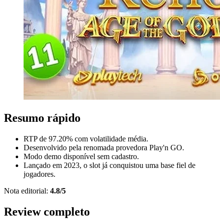
Resumo rápido
RTP de 97.20% com volatilidade média.
Desenvolvido pela renomada provedora Play'n GO.
Modo demo disponível sem cadastro.
Lançado em 2023, o slot já conquistou uma base fiel de
jogadores.
Nota editorial:
4.8/5
Review completo