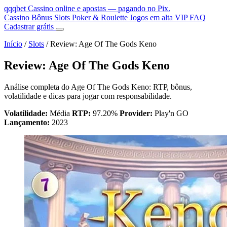
qqqbet
Cassino online e apostas — pagando no Pix.
Cassino
Bônus
Slots
Poker & Roulette
Jogos em alta
VIP
FAQ
Cadastrar grátis
Início
/
Slots
/
Review: Age Of The Gods Keno
Review: Age Of The Gods Keno
Análise completa do Age Of The Gods Keno: RTP, bônus,
volatilidade e dicas para jogar com responsabilidade.
Volatilidade:
Média
RTP:
97.20%
Provider:
Play'n GO
Lançamento:
2023