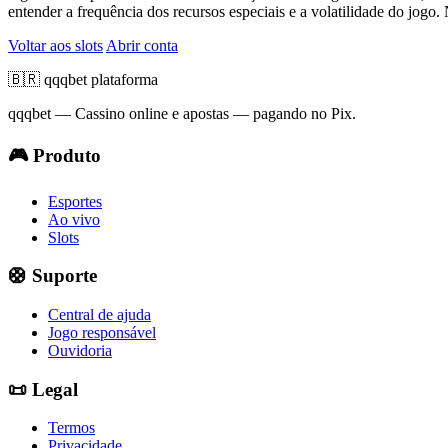
entender a frequência dos recursos especiais e a volatilidade do jogo
Voltar aos slots
Abrir conta
🇧🇷 qqqbet plataforma
qqqbet — Cassino online e apostas — pagando no Pix.
🎮
Produto
Esportes
Ao vivo
Slots
🛟
Suporte
Central de ajuda
Jogo responsável
Ouvidoria
📜
Legal
Termos
Privacidade