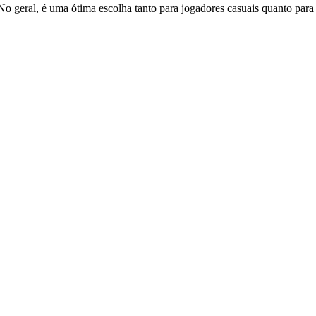
. No geral, é uma ótima escolha tanto para jogadores casuais quanto para