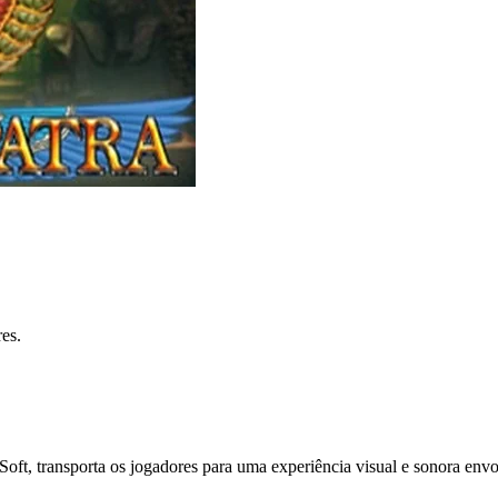
es.
ft, transporta os jogadores para uma experiência visual e sonora env