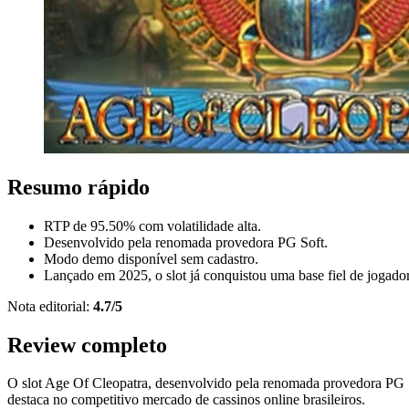
Resumo rápido
RTP de 95.50% com volatilidade alta.
Desenvolvido pela renomada provedora PG Soft.
Modo demo disponível sem cadastro.
Lançado em 2025, o slot já conquistou uma base fiel de jogador
Nota editorial:
4.7/5
Review completo
O slot Age Of Cleopatra, desenvolvido pela renomada provedora PG So
destaca no competitivo mercado de cassinos online brasileiros.