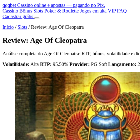
qqqbet
Cassino online e apostas — pagando no Pix.
Cassino
Bônus
Slots
Poker & Roulette
Jogos em alta
VIP
FAQ
Cadastrar grátis
Início
/
Slots
/
Review: Age Of Cleopatra
Review: Age Of Cleopatra
Análise completa do Age Of Cleopatra: RTP, bônus, volatilidade e dic
Volatilidade:
Alta
RTP:
95.50%
Provider:
PG Soft
Lançamento:
2