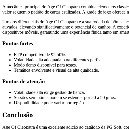
A mecânica principal do Age Of Cleopatra combina elementos clássico
valor seguem o padrão de cartas estilizadas. A grade de jogo oferece 
Um dos diferenciais do Age Of Cleopatra é a sua rodada de bônus, ac
ativados, elevando significativamente o potencial de ganhos. A experi
dispositivos móveis, garantindo uma experiência fluida tanto em smar
Pontos fortes
RTP competitivo de 95.50%.
Volatilidade alta adequada para diferentes perfis.
Modo demo disponível para testes.
Temática envolvente e visual de alta qualidade.
Pontos de atenção
Volatilidade alta exige gestão de banca.
Sessões sem bônus podem se estender por 20 a 50 giros.
Disponibilidade pode variar por região.
Conclusão
Age Of Cleopatra é uma excelente adição ao catálogo da PG Soft, co