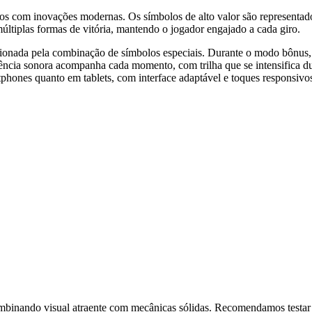
s com inovações modernas. Os símbolos de alto valor são representado
múltiplas formas de vitória, mantendo o jogador engajado a cada giro.
ionada pela combinação de símbolos especiais. Durante o modo bônus, m
ência sonora acompanha cada momento, com trilha que se intensifica dur
tphones quanto em tablets, com interface adaptável e toques responsivo
mbinando visual atraente com mecânicas sólidas. Recomendamos testar 