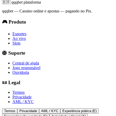
🇧🇷 qqqbet plataforma
qqqbet — Cassino online e apostas — pagando no Pix.
🎮
Produto
Esportes
Ao vivo
Slots
🛟
Suporte
Central de ajuda
Jogo responsável
Ouvidoria
📜
Legal
Termos
Privacidade
AML / KYC
Termos
Privacidade
AML / KYC
Experiência prática (E)