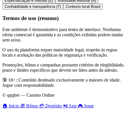
Especialização e método (E)
Autoridade editorial (A)
Confiabilidade e transparência (T)
Contexto local Brasil
Termos de uso (resumo)
Este ambiente é demonstrativo para testes de interface. Nenhuma
oferta comercial é garantida e as condições exibidas podem mudar
sem aviso.
O uso da plataforma requer maioridade legal, respeito às regras
locais e aceitação das políticas de segurança e verificação.
Promoções, bônus e campanhas possuem critérios de elegibilidade,
prazo e limites específicos que devem ser lidos antes da adesão.
🔞 18+ | Conteúdo destinado exclusivamente a maiores de idade.
Jogue com responsabilidade.
© qqqbet — Cassino Online
🏠
Início
🎁
Bônus
💳
Depósito
📲
App
🎮
Jogar