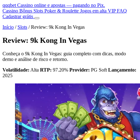
qqqbet
Cassino online e apostas — pagando no Pix.
Cassino
Bônus
Slots
Poker & Roulette
Jogos em alta
VIP
FAQ
Cadastrar grátis
Início
/
Slots
/
Review: 9k Kong In Vegas
Review: 9k Kong In Vegas
Conheça o 9k Kong In Vegas: guia completo com dicas, modo
demo e análise de risco e retorno.
Volatilidade:
Alta
RTP:
97.20%
Provider:
PG Soft
Lançamento:
2025