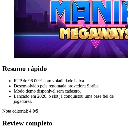
Resumo rápido
RTP de 96.00% com volatilidade baixa.
Desenvolvido pela renomada provedora Spribe.
Modo demo disponível sem cadastro.
Lançado em 2026, o slot já conquistou uma base fiel de
jogadores.
Nota editorial:
4.0/5
Review completo