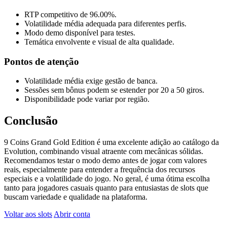
RTP competitivo de 96.00%.
Volatilidade média adequada para diferentes perfis.
Modo demo disponível para testes.
Temática envolvente e visual de alta qualidade.
Pontos de atenção
Volatilidade média exige gestão de banca.
Sessões sem bônus podem se estender por 20 a 50 giros.
Disponibilidade pode variar por região.
Conclusão
9 Coins Grand Gold Edition é uma excelente adição ao catálogo da
Evolution, combinando visual atraente com mecânicas sólidas.
Recomendamos testar o modo demo antes de jogar com valores
reais, especialmente para entender a frequência dos recursos
especiais e a volatilidade do jogo. No geral, é uma ótima escolha
tanto para jogadores casuais quanto para entusiastas de slots que
buscam variedade e qualidade na plataforma.
Voltar aos slots
Abrir conta