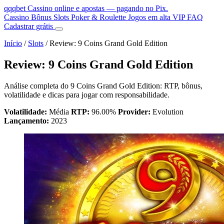
qqqbet
Cassino online e apostas — pagando no Pix.
Cassino
Bônus
Slots
Poker & Roulette
Jogos em alta
VIP
FAQ
Cadastrar grátis
Início
/
Slots
/
Review: 9 Coins Grand Gold Edition
Review: 9 Coins Grand Gold Edition
Análise completa do 9 Coins Grand Gold Edition: RTP, bônus,
volatilidade e dicas para jogar com responsabilidade.
Volatilidade:
Média
RTP:
96.00%
Provider:
Evolution
Lançamento:
2023