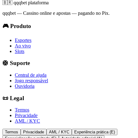
🇧🇷 qqqbet plataforma
qqqbet — Cassino online e apostas — pagando no Pix.
🎮
Produto
Esportes
Ao vivo
Slots
🛟
Suporte
Central de ajuda
Jogo responsável
Ouvidoria
📜
Legal
Termos
Privacidade
AML / KYC
Termos
Privacidade
AML / KYC
Experiência prática (E)