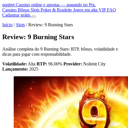
qqqbet
Cassino online e apostas — pagando no Pix.
Cassino
Bônus
Slots
Poker & Roulette
Jogos em alta
VIP
FAQ
Cadastrar grátis
Início
/
Slots
/
Review: 9 Burning Stars
Review: 9 Burning Stars
Análise completa do 9 Burning Stars: RTP, bônus, volatilidade e
dicas para jogar com responsabilidade.
Volatilidade:
Alta
RTP:
96.00%
Provider:
Nolimit City
Lançamento:
2025