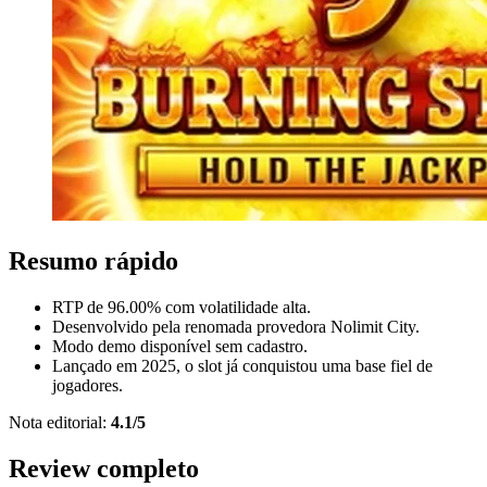
Resumo rápido
RTP de 96.00% com volatilidade alta.
Desenvolvido pela renomada provedora Nolimit City.
Modo demo disponível sem cadastro.
Lançado em 2025, o slot já conquistou uma base fiel de
jogadores.
Nota editorial:
4.1/5
Review completo