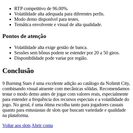
RTP competitivo de 96.00%.
Volatilidade alta adequada para diferentes perfis.
Modo demo disponível para testes.
Temática envolvente e visual de alta qualidade.
Pontos de atenção
Volatilidade alta exige gestão de banca.
Sessões sem bônus podem se estender por 20 a 50 giros.
Disponibilidade pode variar por região.
Conclusão
9 Burning Stars é uma excelente adição ao catálogo da Nolimit City,
combinando visual atraente com mecânicas sólidas. Recomendamos
testar o modo demo antes de jogar com valores reais, especialmente
para entender a frequência dos recursos especiais e a volatilidade do
jogo. No geral, é uma ótima escolha tanto para jogadores casuais
quanto para entusiastas de slots que buscam variedade e qualidade
na plataforma.
Voltar aos slots
Abrir conta