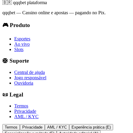
🇧🇷 qqqbet plataforma
qqqbet — Cassino online e apostas — pagando no Pix.
🎮
Produto
Esportes
Ao vivo
Slots
🛟
Suporte
Central de ajuda
Jogo responsável
Ouvidoria
📜
Legal
Termos
Privacidade
AML / KYC
Termos
Privacidade
AML / KYC
Experiência prática (E)