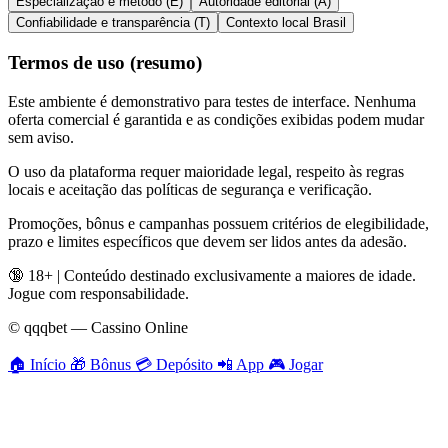
Especialização e método (E)
Autoridade editorial (A)
Confiabilidade e transparência (T)
Contexto local Brasil
Termos de uso (resumo)
Este ambiente é demonstrativo para testes de interface. Nenhuma
oferta comercial é garantida e as condições exibidas podem mudar
sem aviso.
O uso da plataforma requer maioridade legal, respeito às regras
locais e aceitação das políticas de segurança e verificação.
Promoções, bônus e campanhas possuem critérios de elegibilidade,
prazo e limites específicos que devem ser lidos antes da adesão.
🔞 18+ | Conteúdo destinado exclusivamente a maiores de idade.
Jogue com responsabilidade.
© qqqbet — Cassino Online
🏠
Início
🎁
Bônus
💳
Depósito
📲
App
🎮
Jogar