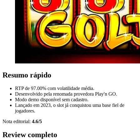
Resumo rápido
RTP de 97.00% com volatilidade média.
Desenvolvido pela renomada provedora Play'n GO.
Modo demo disponível sem cadastro.
Lançado em 2023, o slot já conquistou uma base fiel de
jogadores.
Nota editorial:
4.6/5
Review completo