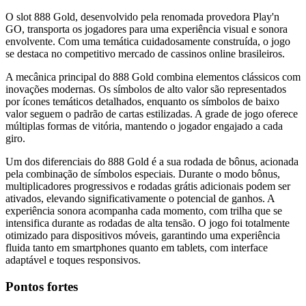
O slot 888 Gold, desenvolvido pela renomada provedora Play'n
GO, transporta os jogadores para uma experiência visual e sonora
envolvente. Com uma temática cuidadosamente construída, o jogo
se destaca no competitivo mercado de cassinos online brasileiros.
A mecânica principal do 888 Gold combina elementos clássicos com
inovações modernas. Os símbolos de alto valor são representados
por ícones temáticos detalhados, enquanto os símbolos de baixo
valor seguem o padrão de cartas estilizadas. A grade de jogo oferece
múltiplas formas de vitória, mantendo o jogador engajado a cada
giro.
Um dos diferenciais do 888 Gold é a sua rodada de bônus, acionada
pela combinação de símbolos especiais. Durante o modo bônus,
multiplicadores progressivos e rodadas grátis adicionais podem ser
ativados, elevando significativamente o potencial de ganhos. A
experiência sonora acompanha cada momento, com trilha que se
intensifica durante as rodadas de alta tensão. O jogo foi totalmente
otimizado para dispositivos móveis, garantindo uma experiência
fluida tanto em smartphones quanto em tablets, com interface
adaptável e toques responsivos.
Pontos fortes