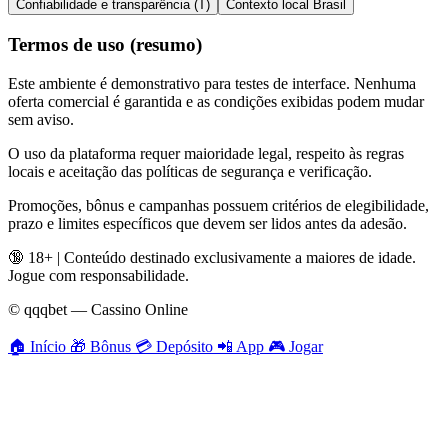
Confiabilidade e transparência (T)
Contexto local Brasil
Termos de uso (resumo)
Este ambiente é demonstrativo para testes de interface. Nenhuma
oferta comercial é garantida e as condições exibidas podem mudar
sem aviso.
O uso da plataforma requer maioridade legal, respeito às regras
locais e aceitação das políticas de segurança e verificação.
Promoções, bônus e campanhas possuem critérios de elegibilidade,
prazo e limites específicos que devem ser lidos antes da adesão.
🔞 18+ | Conteúdo destinado exclusivamente a maiores de idade.
Jogue com responsabilidade.
© qqqbet — Cassino Online
🏠
Início
🎁
Bônus
💳
Depósito
📲
App
🎮
Jogar