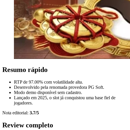
Resumo rápido
RTP de 97.00% com volatilidade alta.
Desenvolvido pela renomada provedora PG Soft.
Modo demo disponível sem cadastro.
Lançado em 2025, o slot já conquistou uma base fiel de
jogadores.
Nota editorial:
3.7/5
Review completo