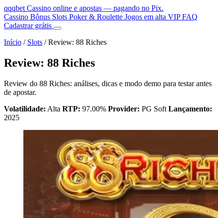
qqqbet
Cassino online e apostas — pagando no Pix.
Cassino
Bônus
Slots
Poker & Roulette
Jogos em alta
VIP
FAQ
Cadastrar grátis
Início
/
Slots
/
Review: 88 Riches
Review: 88 Riches
Review do 88 Riches: análises, dicas e modo demo para testar antes
de apostar.
Volatilidade:
Alta
RTP:
97.00%
Provider:
PG Soft
Lançamento:
2025