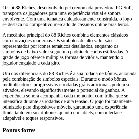
O slot 88 Riches, desenvolvido pela renomada provedora PG Soft,
transporta os jogadores para uma experiência visual e sonora
envolvente. Com uma temática cuidadosamente construída, o jogo
se destaca no competitivo mercado de cassinos online brasileiros.
A mecânica principal do 88 Riches combina elementos clássicos
com inovações modernas. Os símbolos de alto valor são
representados por ícones temáticos detalhados, enquanto os
símbolos de baixo valor seguem o padrão de cartas estilizadas. A
grade de jogo oferece múltiplas formas de vitória, mantendo o
jogador engajado a cada giro.
Um dos diferenciais do 88 Riches é a sua rodada de bônus, acionada
pela combinação de símbolos especiais. Durante o modo bônus,
multiplicadores progressivos e rodadas grátis adicionais podem ser
ativados, elevando significativamente o potencial de ganhos. A
experiência sonora acompanha cada momento, com trilha que se
intensifica durante as rodadas de alta tensão. O jogo foi totalmente
otimizado para dispositivos móveis, garantindo uma experiência
fluida tanto em smartphones quanto em tablets, com interface
adaptável e toques responsivos.
Pontos fortes