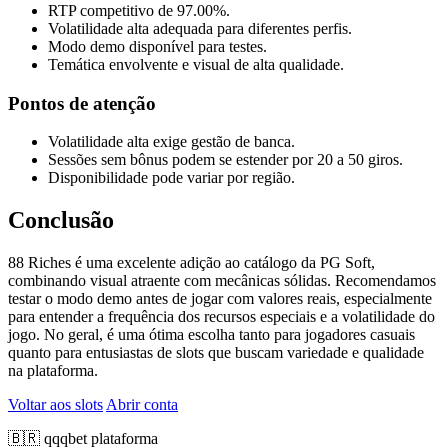
RTP competitivo de 97.00%.
Volatilidade alta adequada para diferentes perfis.
Modo demo disponível para testes.
Temática envolvente e visual de alta qualidade.
Pontos de atenção
Volatilidade alta exige gestão de banca.
Sessões sem bônus podem se estender por 20 a 50 giros.
Disponibilidade pode variar por região.
Conclusão
88 Riches é uma excelente adição ao catálogo da PG Soft,
combinando visual atraente com mecânicas sólidas. Recomendamos
testar o modo demo antes de jogar com valores reais, especialmente
para entender a frequência dos recursos especiais e a volatilidade do
jogo. No geral, é uma ótima escolha tanto para jogadores casuais
quanto para entusiastas de slots que buscam variedade e qualidade
na plataforma.
Voltar aos slots
Abrir conta
🇧🇷 qqqbet plataforma