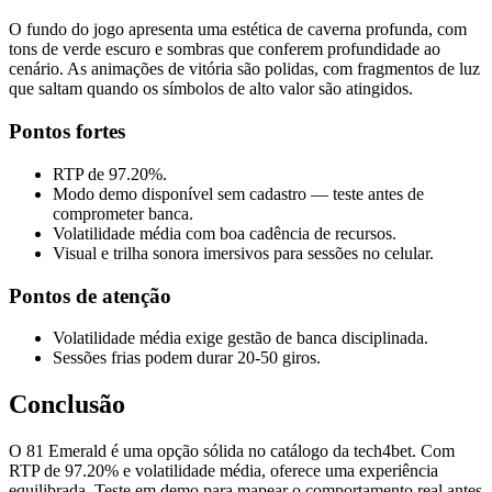
O fundo do jogo apresenta uma estética de caverna profunda, com
tons de verde escuro e sombras que conferem profundidade ao
cenário. As animações de vitória são polidas, com fragmentos de luz
que saltam quando os símbolos de alto valor são atingidos.
Pontos fortes
RTP de 97.20%.
Modo demo disponível sem cadastro — teste antes de
comprometer banca.
Volatilidade média com boa cadência de recursos.
Visual e trilha sonora imersivos para sessões no celular.
Pontos de atenção
Volatilidade média exige gestão de banca disciplinada.
Sessões frias podem durar 20-50 giros.
Conclusão
O 81 Emerald é uma opção sólida no catálogo da tech4bet. Com
RTP de 97.20% e volatilidade média, oferece uma experiência
equilibrada. Teste em demo para mapear o comportamento real antes