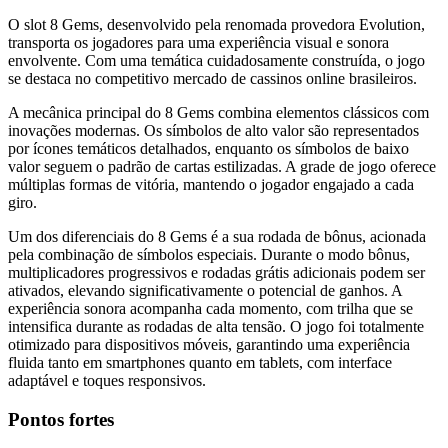
O slot 8 Gems, desenvolvido pela renomada provedora Evolution,
transporta os jogadores para uma experiência visual e sonora
envolvente. Com uma temática cuidadosamente construída, o jogo
se destaca no competitivo mercado de cassinos online brasileiros.
A mecânica principal do 8 Gems combina elementos clássicos com
inovações modernas. Os símbolos de alto valor são representados
por ícones temáticos detalhados, enquanto os símbolos de baixo
valor seguem o padrão de cartas estilizadas. A grade de jogo oferece
múltiplas formas de vitória, mantendo o jogador engajado a cada
giro.
Um dos diferenciais do 8 Gems é a sua rodada de bônus, acionada
pela combinação de símbolos especiais. Durante o modo bônus,
multiplicadores progressivos e rodadas grátis adicionais podem ser
ativados, elevando significativamente o potencial de ganhos. A
experiência sonora acompanha cada momento, com trilha que se
intensifica durante as rodadas de alta tensão. O jogo foi totalmente
otimizado para dispositivos móveis, garantindo uma experiência
fluida tanto em smartphones quanto em tablets, com interface
adaptável e toques responsivos.
Pontos fortes