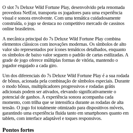
O slot 7s Deluxe Wild Fortune Play, desenvolvido pela renomada
provedora NetEnt, transporta os jogadores para uma experiência
visual e sonora envolvente. Com uma temática cuidadosamente
construída, o jogo se destaca no competitivo mercado de cassinos
online brasileiros.
A mecânica principal do 7s Deluxe Wild Fortune Play combina
elementos clássicos com inovações modernas. Os símbolos de alto
valor são representados por ícones temáticos detalhados, enquanto
os símbolos de baixo valor seguem o padrão de cartas estilizadas. A
grade de jogo oferece múltiplas formas de vitória, mantendo o
jogador engajado a cada giro.
Um dos diferenciais do 7s Deluxe Wild Fortune Play é a sua rodada
de bônus, acionada pela combinação de símbolos especiais. Durante
o modo bônus, multiplicadores progressivos e rodadas grátis
adicionais podem ser ativados, elevando significativamente o
potencial de ganhos. A experiência sonora acompanha cada
momento, com trilha que se intensifica durante as rodadas de alta
tensão. O jogo foi totalmente otimizado para dispositivos móveis,
garantindo uma experiência fluida tanto em smartphones quanto em
tablets, com interface adaptável e toques responsivos.
Pontos fortes