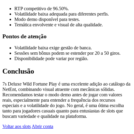
RTP competitivo de 96.50%.
Volatilidade baixa adequada para diferentes perfis.
Modo demo disponível para testes.
Temática envolvente e visual de alta qualidade.
Pontos de atenção
Volatilidade baixa exige gestão de banca.
Sessões sem bônus podem se estender por 20 a 50 giros.
Disponibilidade pode variar por região.
Conclusão
7s Deluxe Wild Fortune Play é uma excelente adição ao catálogo da
NetEnt, combinando visual atraente com mecânicas sólidas.
Recomendamos testar o modo demo antes de jogar com valores
reais, especialmente para entender a frequência dos recursos
especiais e a volatilidade do jogo. No geral, é uma ótima escolha
tanto para jogadores casuais quanto para entusiastas de slots que
buscam variedade e qualidade na plataforma.
Voltar aos slots
Abrir conta