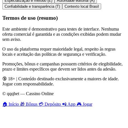
Especialização e método (E)
Autoridade editorial (A)
Confiabilidade e transparência (T)
Contexto local Brasil
Termos de uso (resumo)
Este ambiente é demonstrativo para testes de interface. Nenhuma
oferta comercial é garantida e as condições exibidas podem mudar
sem aviso.
O uso da plataforma requer maioridade legal, respeito às regras
locais e aceitação das políticas de segurança e verificação.
Promoções, bônus e campanhas possuem critérios de elegibilidade,
prazo e limites específicos que devem ser lidos antes da adesão.
🔞 18+ | Conteúdo destinado exclusivamente a maiores de idade.
Jogue com responsabilidade.
© qqqbet — Cassino Online
🏠
Início
🎁
Bônus
💳
Depósito
📲
App
🎮
Jogar