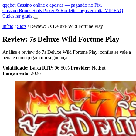
qqqbet
Cassino online e apostas — pagando no Pix.
Cassino
Bônus
Slots
Poker & Roulette
Jogos em alta
VIP
FAQ
Cadastrar grátis
Início
/
Slots
/
Review: 7s Deluxe Wild Fortune Play
Review: 7s Deluxe Wild Fortune Play
Análise e review do 7s Deluxe Wild Fortune Play: confira se vale a
pena e como jogar com segurança.
Volatilidade:
Baixa
RTP:
96.50%
Provider:
NetEnt
Lançamento:
2026