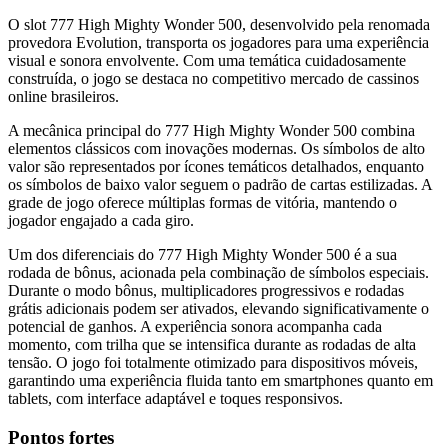
O slot 777 High Mighty Wonder 500, desenvolvido pela renomada
provedora Evolution, transporta os jogadores para uma experiência
visual e sonora envolvente. Com uma temática cuidadosamente
construída, o jogo se destaca no competitivo mercado de cassinos
online brasileiros.
A mecânica principal do 777 High Mighty Wonder 500 combina
elementos clássicos com inovações modernas. Os símbolos de alto
valor são representados por ícones temáticos detalhados, enquanto
os símbolos de baixo valor seguem o padrão de cartas estilizadas. A
grade de jogo oferece múltiplas formas de vitória, mantendo o
jogador engajado a cada giro.
Um dos diferenciais do 777 High Mighty Wonder 500 é a sua
rodada de bônus, acionada pela combinação de símbolos especiais.
Durante o modo bônus, multiplicadores progressivos e rodadas
grátis adicionais podem ser ativados, elevando significativamente o
potencial de ganhos. A experiência sonora acompanha cada
momento, com trilha que se intensifica durante as rodadas de alta
tensão. O jogo foi totalmente otimizado para dispositivos móveis,
garantindo uma experiência fluida tanto em smartphones quanto em
tablets, com interface adaptável e toques responsivos.
Pontos fortes