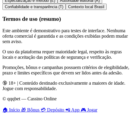
Especialização e método (E)
Autoridade editorial (A)
Confiabilidade e transparência (T)
Contexto local Brasil
Termos de uso (resumo)
Este ambiente é demonstrativo para testes de interface. Nenhuma
oferta comercial é garantida e as condições exibidas podem mudar
sem aviso.
O uso da plataforma requer maioridade legal, respeito às regras
locais e aceitação das políticas de segurança e verificação.
Promoções, bônus e campanhas possuem critérios de elegibilidade,
prazo e limites específicos que devem ser lidos antes da adesão.
🔞 18+ | Conteúdo destinado exclusivamente a maiores de idade.
Jogue com responsabilidade.
© qqqbet — Cassino Online
🏠
Início
🎁
Bônus
💳
Depósito
📲
App
🎮
Jogar