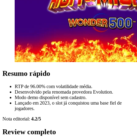
Resumo rápido
RTP de 96.00% com volatilidade média.
Desenvolvido pela renomada provedora Evolution.
Modo demo disponível sem cadastro.
Lançado em 2023, o slot já conquistou uma base fiel de
jogadores.
Nota editorial:
4.2/5
Review completo