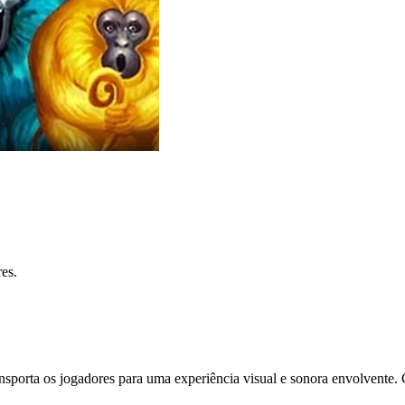
es.
sporta os jogadores para uma experiência visual e sonora envolvente.