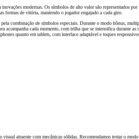
novações modernas. Os símbolos de alto valor são representados por í
las formas de vitória, mantendo o jogador engajado a cada giro.
pela combinação de símbolos especiais. Durante o modo bônus, multipli
ora acompanha cada momento, com trilha que se intensifica durante as r
tphones quanto em tablets, com interface adaptável e toques responsivo
 visual atraente com mecânicas sólidas. Recomendamos testar o modo d