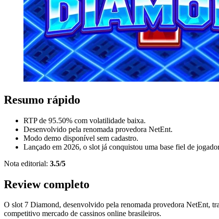
Resumo rápido
RTP de 95.50% com volatilidade baixa.
Desenvolvido pela renomada provedora NetEnt.
Modo demo disponível sem cadastro.
Lançado em 2026, o slot já conquistou uma base fiel de jogador
Nota editorial:
3.5/5
Review completo
O slot 7 Diamond, desenvolvido pela renomada provedora NetEnt, tra
competitivo mercado de cassinos online brasileiros.