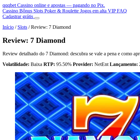
qqqbet
Cassino online e apostas — pagando no Pix.
Cassino
Bônus
Slots
Poker & Roulette
Jogos em alta
VIP
FAQ
Cadastrar grátis
Início
/
Slots
/
Review: 7 Diamond
Review: 7 Diamond
Review detalhado do 7 Diamond: descubra se vale a pena e como aprov
Volatilidade:
Baixa
RTP:
95.50%
Provider:
NetEnt
Lançamento: