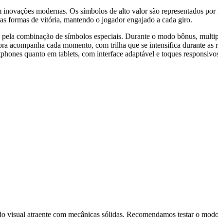
novações modernas. Os símbolos de alto valor são representados por í
las formas de vitória, mantendo o jogador engajado a cada giro.
pela combinação de símbolos especiais. Durante o modo bônus, multipli
ora acompanha cada momento, com trilha que se intensifica durante as r
tphones quanto em tablets, com interface adaptável e toques responsivo
 visual atraente com mecânicas sólidas. Recomendamos testar o modo d