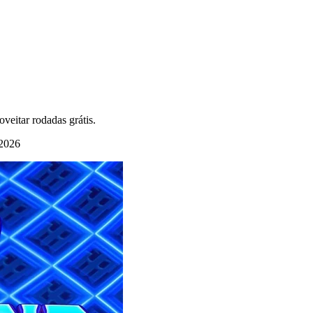
eitar rodadas grátis.
2026