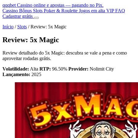
qqqbet
Cassino online e apostas — pagando no Pix.
Cassino
Bônus
Slots
Poker & Roulette
Jogos em alta
VIP
FAQ
Cadastrar grátis
Início
/
Slots
/
Review: 5x Magic
Review: 5x Magic
Review detalhado do 5x Magic: descubra se vale a pena e como
aproveitar rodadas grátis.
Volatilidade:
Alta
RTP:
96.50%
Provider:
Nolimit City
Lançamento:
2025