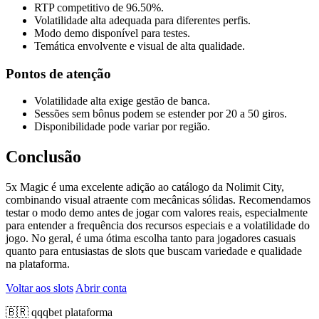
RTP competitivo de 96.50%.
Volatilidade alta adequada para diferentes perfis.
Modo demo disponível para testes.
Temática envolvente e visual de alta qualidade.
Pontos de atenção
Volatilidade alta exige gestão de banca.
Sessões sem bônus podem se estender por 20 a 50 giros.
Disponibilidade pode variar por região.
Conclusão
5x Magic é uma excelente adição ao catálogo da Nolimit City,
combinando visual atraente com mecânicas sólidas. Recomendamos
testar o modo demo antes de jogar com valores reais, especialmente
para entender a frequência dos recursos especiais e a volatilidade do
jogo. No geral, é uma ótima escolha tanto para jogadores casuais
quanto para entusiastas de slots que buscam variedade e qualidade
na plataforma.
Voltar aos slots
Abrir conta
🇧🇷 qqqbet plataforma