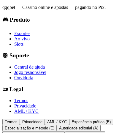
qqqbet — Cassino online e apostas — pagando no Pix.
🎮
Produto
Esportes
Ao vivo
Slots
🛟
Suporte
Central de ajuda
Jogo responsável
Ouvidoria
📜
Legal
Termos
Privacidade
AML / KYC
Termos
Privacidade
AML / KYC
Experiência prática (E)
Especialização e método (E)
Autoridade editorial (A)