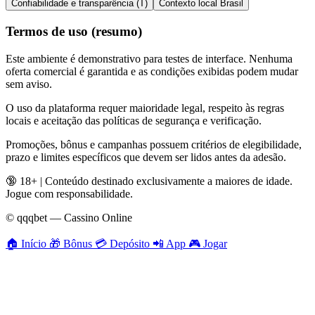
Confiabilidade e transparência (T)
Contexto local Brasil
Termos de uso (resumo)
Este ambiente é demonstrativo para testes de interface. Nenhuma
oferta comercial é garantida e as condições exibidas podem mudar
sem aviso.
O uso da plataforma requer maioridade legal, respeito às regras
locais e aceitação das políticas de segurança e verificação.
Promoções, bônus e campanhas possuem critérios de elegibilidade,
prazo e limites específicos que devem ser lidos antes da adesão.
🔞 18+ | Conteúdo destinado exclusivamente a maiores de idade.
Jogue com responsabilidade.
© qqqbet — Cassino Online
🏠
Início
🎁
Bônus
💳
Depósito
📲
App
🎮
Jogar