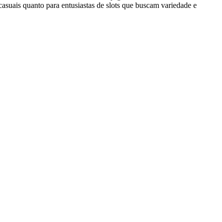
 casuais quanto para entusiastas de slots que buscam variedade e