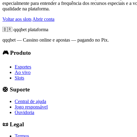
especialmente para entender a frequência dos recursos especiais e a v
qualidade na plataforma.
Voltar aos slots
Abrir conta
🇧🇷 qqqbet plataforma
qqqbet — Cassino online e apostas — pagando no Pix.
🎮
Produto
Esportes
Ao vivo
Slots
🛟
Suporte
Central de ajuda
Jogo responsável
Ouvidoria
📜
Legal
Termos