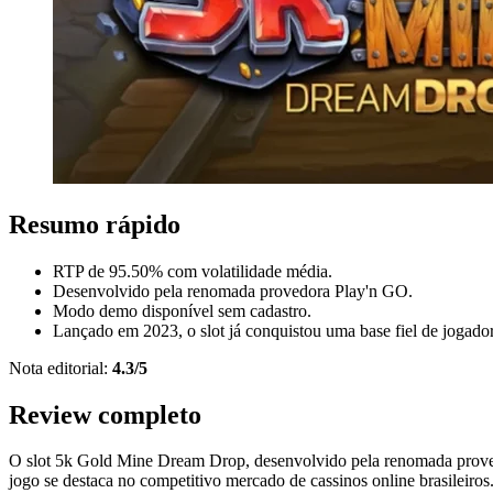
Resumo rápido
RTP de 95.50% com volatilidade média.
Desenvolvido pela renomada provedora Play'n GO.
Modo demo disponível sem cadastro.
Lançado em 2023, o slot já conquistou uma base fiel de jogador
Nota editorial:
4.3/5
Review completo
O slot 5k Gold Mine Dream Drop, desenvolvido pela renomada provedo
jogo se destaca no competitivo mercado de cassinos online brasileiros