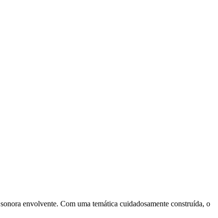
 sonora envolvente. Com uma temática cuidadosamente construída, o