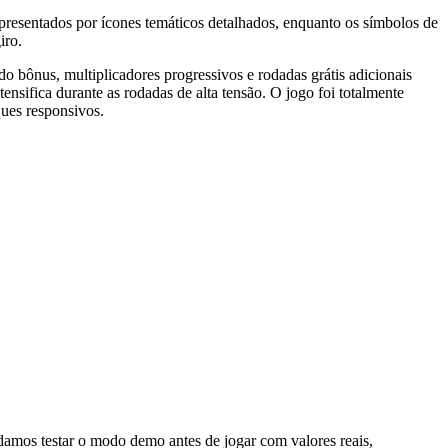
resentados por ícones temáticos detalhados, enquanto os símbolos de
iro.
bônus, multiplicadores progressivos e rodadas grátis adicionais
nsifica durante as rodadas de alta tensão. O jogo foi totalmente
ques responsivos.
mos testar o modo demo antes de jogar com valores reais,