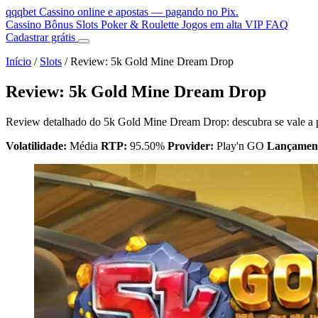
qqqbet
Cassino online e apostas — pagando no Pix.
Cassino
Bônus
Slots
Poker & Roulette
Jogos em alta
VIP
FAQ
Cadastrar grátis
Início
/
Slots
/
Review: 5k Gold Mine Dream Drop
Review: 5k Gold Mine Dream Drop
Review detalhado do 5k Gold Mine Dream Drop: descubra se vale a pe
Volatilidade:
Média
RTP:
95.50%
Provider:
Play'n GO
Lançamen