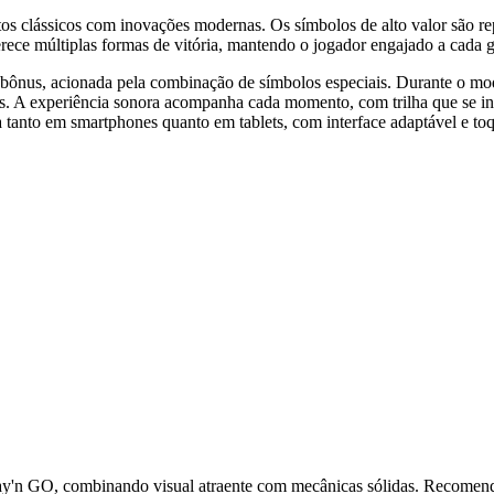
clássicos com inovações modernas. Os símbolos de alto valor são rep
erece múltiplas formas de vitória, mantendo o jogador engajado a cada g
nus, acionada pela combinação de símbolos especiais. Durante o modo 
s. A experiência sonora acompanha cada momento, com trilha que se inte
a tanto em smartphones quanto em tablets, com interface adaptável e to
y'n GO, combinando visual atraente com mecânicas sólidas. Recomenda