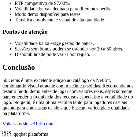
RTP competitivo de 97.00%.
Volatilidade baixa adequada para diferentes perfis.
Modo demo disponível para testes.
Temática envolvente e visual de alta qualidade.
Pontos de atenção
Volatilidade baixa exige gestão de banca.
Sessões sem bônus podem se estender por 20 a 50 giros.
Disponibilidade pode variar por região.
Conclusão
50 Gems é uma excelente adição ao catálogo da NetEnt,
combinando visual atraente com mecânicas sólidas. Recomendamos
testar o modo demo antes de jogar com valores reais, especialmente
para entender a frequência dos recursos especiais e a volatilidade do
jogo. No geral, é uma ótima escolha tanto para jogadores casuais
quanto para entusiastas de slots que buscam variedade e qualidade
na plataforma.
Voltar aos slots
Abrir conta
🇧🇷 qqqbet plataforma