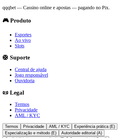
qqqbet — Cassino online e apostas — pagando no Pix.
🎮
Produto
Esportes
Ao vivo
Slots
🛟
Suporte
Central de ajuda
Jogo responsável
Ouvidoria
📜
Legal
Termos
Privacidade
AML / KYC
Termos
Privacidade
AML / KYC
Experiência prática (E)
Especialização e método (E)
Autoridade editorial (A)