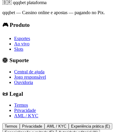
🇧🇷 qqqbet plataforma
qqqbet — Cassino online e apostas — pagando no Pix.
🎮
Produto
Esportes
Ao vivo
Slots
🛟
Suporte
Central de ajuda
Jogo responsável
Ouvidoria
📜
Legal
Termos
Privacidade
AML / KYC
Termos
Privacidade
AML / KYC
Experiência prática (E)