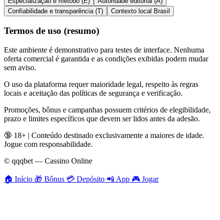
Especialização e método (E)
Autoridade editorial (A)
Confiabilidade e transparência (T)
Contexto local Brasil
Termos de uso (resumo)
Este ambiente é demonstrativo para testes de interface. Nenhuma
oferta comercial é garantida e as condições exibidas podem mudar
sem aviso.
O uso da plataforma requer maioridade legal, respeito às regras
locais e aceitação das políticas de segurança e verificação.
Promoções, bônus e campanhas possuem critérios de elegibilidade,
prazo e limites específicos que devem ser lidos antes da adesão.
🔞 18+ | Conteúdo destinado exclusivamente a maiores de idade.
Jogue com responsabilidade.
© qqqbet — Cassino Online
🏠
Início
🎁
Bônus
💳
Depósito
📲
App
🎮
Jogar