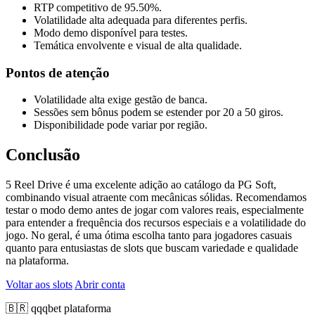
RTP competitivo de 95.50%.
Volatilidade alta adequada para diferentes perfis.
Modo demo disponível para testes.
Temática envolvente e visual de alta qualidade.
Pontos de atenção
Volatilidade alta exige gestão de banca.
Sessões sem bônus podem se estender por 20 a 50 giros.
Disponibilidade pode variar por região.
Conclusão
5 Reel Drive é uma excelente adição ao catálogo da PG Soft,
combinando visual atraente com mecânicas sólidas. Recomendamos
testar o modo demo antes de jogar com valores reais, especialmente
para entender a frequência dos recursos especiais e a volatilidade do
jogo. No geral, é uma ótima escolha tanto para jogadores casuais
quanto para entusiastas de slots que buscam variedade e qualidade
na plataforma.
Voltar aos slots
Abrir conta
🇧🇷 qqqbet plataforma