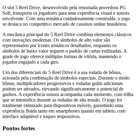
O slot 5 Reel Drive, desenvolvido pela renomada provedora PG
Soft, transporta os jogadores para uma experiência visual e sonora
envolvente. Com uma temática cuidadosamente construída, o jogo
se destaca no competitivo mercado de cassinos online brasileiros.
A mecânica principal do 5 Reel Drive combina elementos clássicos
com inovações modernas. Os símbolos de alto valor são
representados por ícones temáticos detalhados, enquanto os
símbolos de baixo valor seguem o padrão de cartas estilizadas. A
grade de jogo oferece múltiplas formas de vitória, mantendo o
jogador engajado a cada giro.
Um dos diferenciais do 5 Reel Drive é a sua rodada de bônus,
acionada pela combinação de símbolos especiais. Durante o modo
bônus, multiplicadores progressivos e rodadas grátis adicionais
podem ser ativados, elevando significativamente o potencial de
ganhos. A experiência sonora acompanha cada momento, com trilha
que se intensifica durante as rodadas de alta tensão. O jogo foi
totalmente otimizado para dispositivos móveis, garantindo uma
experiência fluida tanto em smartphones quanto em tablets, com
interface adaptável e toques responsivos.
Pontos fortes