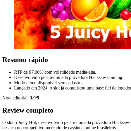
Resumo rápido
RTP de 97.00% com volatilidade média-alta.
Desenvolvido pela renomada provedora Hacksaw Gaming.
Modo demo disponível sem cadastro.
Lançado em 2024, o slot já conquistou uma base fiel de jogador
Nota editorial:
3.9/5
Review completo
O slot 5 Juicy Hot, desenvolvido pela renomada provedora Hacksaw G
destaca no competitivo mercado de cassinos online brasileiros.