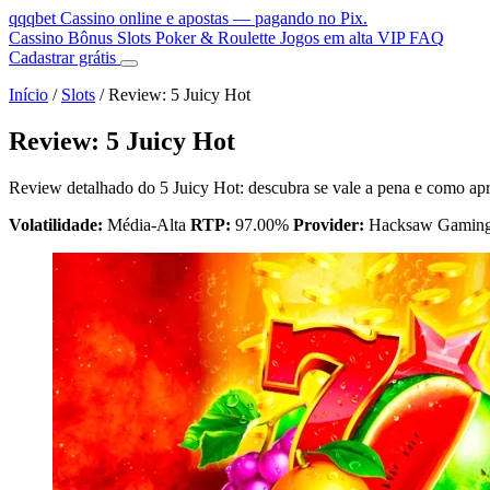
qqqbet
Cassino online e apostas — pagando no Pix.
Cassino
Bônus
Slots
Poker & Roulette
Jogos em alta
VIP
FAQ
Cadastrar grátis
Início
/
Slots
/
Review: 5 Juicy Hot
Review: 5 Juicy Hot
Review detalhado do 5 Juicy Hot: descubra se vale a pena e como apro
Volatilidade:
Média-Alta
RTP:
97.00%
Provider:
Hacksaw Gamin