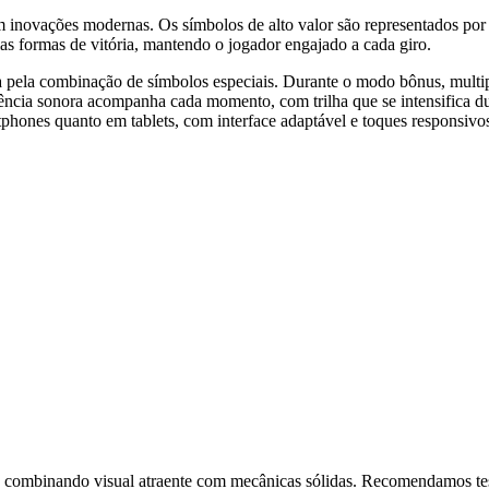
 inovações modernas. Os símbolos de alto valor são representados por 
las formas de vitória, mantendo o jogador engajado a cada giro.
a pela combinação de símbolos especiais. Durante o modo bônus, multipl
ência sonora acompanha cada momento, com trilha que se intensifica dur
tphones quanto em tablets, com interface adaptável e toques responsivo
combinando visual atraente com mecânicas sólidas. Recomendamos test