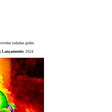
veitar rodadas grátis.
g
Lançamento:
2024