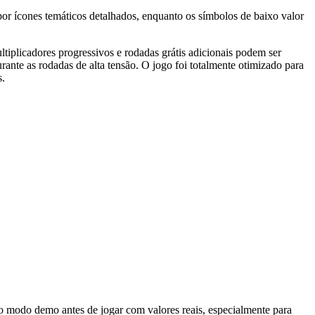
or ícones temáticos detalhados, enquanto os símbolos de baixo valor
iplicadores progressivos e rodadas grátis adicionais podem ser
ante as rodadas de alta tensão. O jogo foi totalmente otimizado para
s.
 modo demo antes de jogar com valores reais, especialmente para