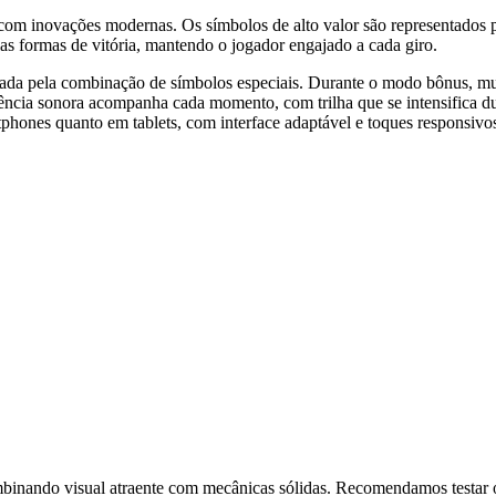
om inovações modernas. Os símbolos de alto valor são representados p
las formas de vitória, mantendo o jogador engajado a cada giro.
ada pela combinação de símbolos especiais. Durante o modo bônus, mult
ência sonora acompanha cada momento, com trilha que se intensifica dur
tphones quanto em tablets, com interface adaptável e toques responsivo
binando visual atraente com mecânicas sólidas. Recomendamos testar o