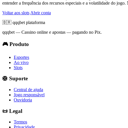
entender a frequência dos recursos especiais e a volatilidade do jogo
Voltar aos slots
Abrir conta
🇧🇷 qqqbet plataforma
qqqbet — Cassino online e apostas — pagando no Pix.
🎮
Produto
Esportes
Ao vivo
Slots
🛟
Suporte
Central de ajuda
Jogo responsável
Ouvidoria
📜
Legal
Termos
Privacidade