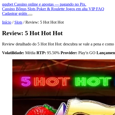
qqqbet
Cassino online e apostas — pagando no Pix.
Cassino
Bônus
Slots
Poker & Roulette
Jogos em alta
VIP
FAQ
Cadastrar grátis
Início
/
Slots
/
Review: 5 Hot Hot Hot
Review: 5 Hot Hot Hot
Review detalhado do 5 Hot Hot Hot: descubra se vale a pena e como a
Volatilidade:
Média
RTP:
95.50%
Provider:
Play'n GO
Lançamen