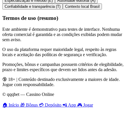
Especialização e método (E)
Autoridade editorial (A)
Confiabilidade e transparência (T)
Contexto local Brasil
Termos de uso (resumo)
Este ambiente é demonstrativo para testes de interface. Nenhuma
oferta comercial é garantida e as condições exibidas podem mudar
sem aviso.
O uso da plataforma requer maioridade legal, respeito às regras
locais e aceitação das políticas de segurança e verificação.
Promoções, bônus e campanhas possuem critérios de elegibilidade,
prazo e limites específicos que devem ser lidos antes da adesão.
🔞 18+ | Conteúdo destinado exclusivamente a maiores de idade.
Jogue com responsabilidade.
© qqqbet — Cassino Online
🏠
Início
🎁
Bônus
💳
Depósito
📲
App
🎮
Jogar