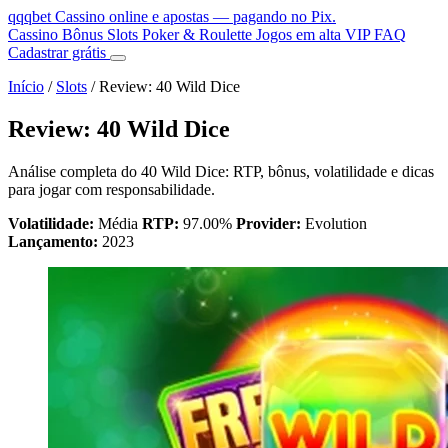
qqqbet
Cassino online e apostas — pagando no Pix.
Cassino
Bônus
Slots
Poker & Roulette
Jogos em alta
VIP
FAQ
Cadastrar grátis
Início
/
Slots
/
Review: 40 Wild Dice
Review: 40 Wild Dice
Análise completa do 40 Wild Dice: RTP, bônus, volatilidade e dicas
para jogar com responsabilidade.
Volatilidade:
Média
RTP:
97.00%
Provider:
Evolution
Lançamento:
2023