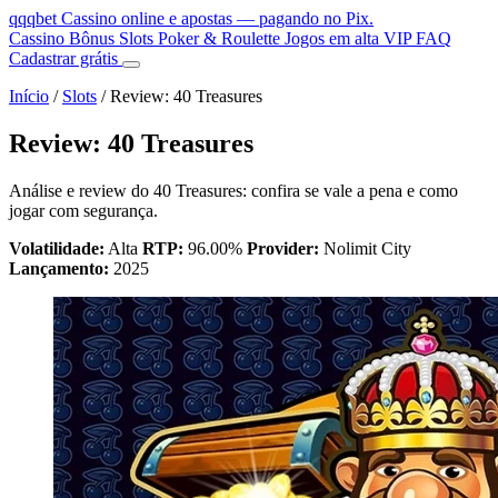
qqqbet
Cassino online e apostas — pagando no Pix.
Cassino
Bônus
Slots
Poker & Roulette
Jogos em alta
VIP
FAQ
Cadastrar grátis
Início
/
Slots
/
Review: 40 Treasures
Review: 40 Treasures
Análise e review do 40 Treasures: confira se vale a pena e como
jogar com segurança.
Volatilidade:
Alta
RTP:
96.00%
Provider:
Nolimit City
Lançamento:
2025