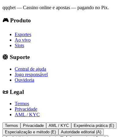
qqqbet — Cassino online e apostas — pagando no Pix.
🎮
Produto
Esportes
Ao vivo
Slots
🛟
Suporte
Central de ajuda
Jogo responsável
Ouvidoria
📜
Legal
Termos
Privacidade
AML / KYC
Termos
Privacidade
AML / KYC
Experiência prática (E)
Especialização e método (E)
Autoridade editorial (A)