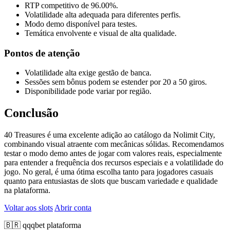
RTP competitivo de 96.00%.
Volatilidade alta adequada para diferentes perfis.
Modo demo disponível para testes.
Temática envolvente e visual de alta qualidade.
Pontos de atenção
Volatilidade alta exige gestão de banca.
Sessões sem bônus podem se estender por 20 a 50 giros.
Disponibilidade pode variar por região.
Conclusão
40 Treasures é uma excelente adição ao catálogo da Nolimit City,
combinando visual atraente com mecânicas sólidas. Recomendamos
testar o modo demo antes de jogar com valores reais, especialmente
para entender a frequência dos recursos especiais e a volatilidade do
jogo. No geral, é uma ótima escolha tanto para jogadores casuais
quanto para entusiastas de slots que buscam variedade e qualidade
na plataforma.
Voltar aos slots
Abrir conta
🇧🇷 qqqbet plataforma