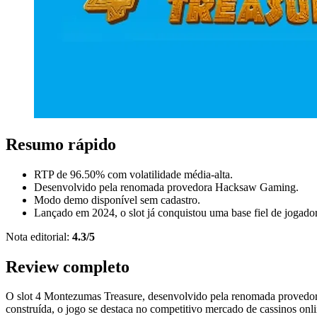
Resumo rápido
RTP de 96.50% com volatilidade média-alta.
Desenvolvido pela renomada provedora Hacksaw Gaming.
Modo demo disponível sem cadastro.
Lançado em 2024, o slot já conquistou uma base fiel de jogador
Nota editorial:
4.3/5
Review completo
O slot 4 Montezumas Treasure, desenvolvido pela renomada provedor
construída, o jogo se destaca no competitivo mercado de cassinos onlin