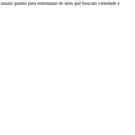
 casuais quanto para entusiastas de slots que buscam variedade e