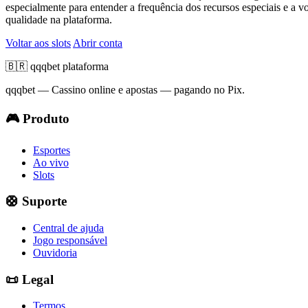
especialmente para entender a frequência dos recursos especiais e a v
qualidade na plataforma.
Voltar aos slots
Abrir conta
🇧🇷 qqqbet plataforma
qqqbet — Cassino online e apostas — pagando no Pix.
🎮
Produto
Esportes
Ao vivo
Slots
🛟
Suporte
Central de ajuda
Jogo responsável
Ouvidoria
📜
Legal
Termos