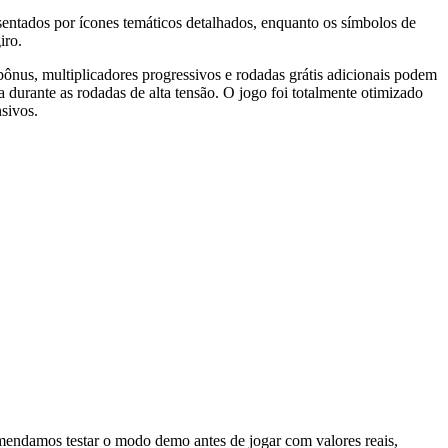
entados por ícones temáticos detalhados, enquanto os símbolos de
iro.
nus, multiplicadores progressivos e rodadas grátis adicionais podem
 durante as rodadas de alta tensão. O jogo foi totalmente otimizado
sivos.
endamos testar o modo demo antes de jogar com valores reais,