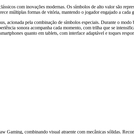
ássicos com inovações modernas. Os símbolos de alto valor são repres
erece múltiplas formas de vitória, mantendo o jogador engajado a cada g
s, acionada pela combinação de símbolos especiais. Durante o modo bô
periência sonora acompanha cada momento, com trilha que se intensifica
 smartphones quanto em tablets, com interface adaptável e toques respon
aw Gaming, combinando visual atraente com mecânicas sólidas. Recom