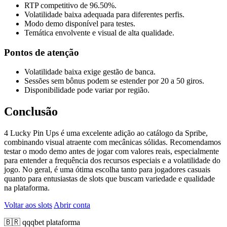
RTP competitivo de 96.50%.
Volatilidade baixa adequada para diferentes perfis.
Modo demo disponível para testes.
Temática envolvente e visual de alta qualidade.
Pontos de atenção
Volatilidade baixa exige gestão de banca.
Sessões sem bônus podem se estender por 20 a 50 giros.
Disponibilidade pode variar por região.
Conclusão
4 Lucky Pin Ups é uma excelente adição ao catálogo da Spribe,
combinando visual atraente com mecânicas sólidas. Recomendamos
testar o modo demo antes de jogar com valores reais, especialmente
para entender a frequência dos recursos especiais e a volatilidade do
jogo. No geral, é uma ótima escolha tanto para jogadores casuais
quanto para entusiastas de slots que buscam variedade e qualidade
na plataforma.
Voltar aos slots
Abrir conta
🇧🇷 qqqbet plataforma