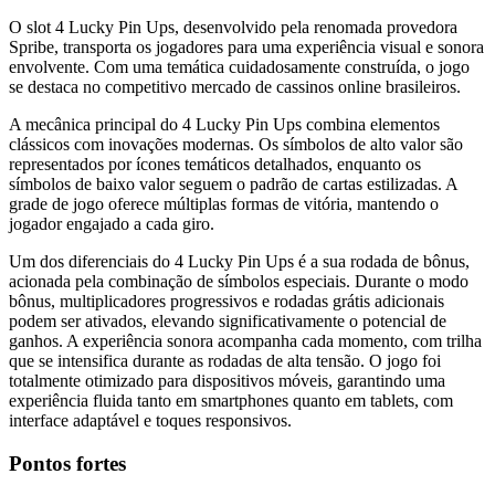
O slot 4 Lucky Pin Ups, desenvolvido pela renomada provedora
Spribe, transporta os jogadores para uma experiência visual e sonora
envolvente. Com uma temática cuidadosamente construída, o jogo
se destaca no competitivo mercado de cassinos online brasileiros.
A mecânica principal do 4 Lucky Pin Ups combina elementos
clássicos com inovações modernas. Os símbolos de alto valor são
representados por ícones temáticos detalhados, enquanto os
símbolos de baixo valor seguem o padrão de cartas estilizadas. A
grade de jogo oferece múltiplas formas de vitória, mantendo o
jogador engajado a cada giro.
Um dos diferenciais do 4 Lucky Pin Ups é a sua rodada de bônus,
acionada pela combinação de símbolos especiais. Durante o modo
bônus, multiplicadores progressivos e rodadas grátis adicionais
podem ser ativados, elevando significativamente o potencial de
ganhos. A experiência sonora acompanha cada momento, com trilha
que se intensifica durante as rodadas de alta tensão. O jogo foi
totalmente otimizado para dispositivos móveis, garantindo uma
experiência fluida tanto em smartphones quanto em tablets, com
interface adaptável e toques responsivos.
Pontos fortes