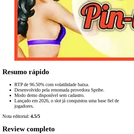
Resumo rápido
RTP de 96.50% com volatilidade baixa.
Desenvolvido pela renomada provedora Spribe.
Modo demo disponível sem cadastro.
Lançado em 2026, o slot já conquistou uma base fiel de
jogadores.
Nota editorial:
4.5/5
Review completo