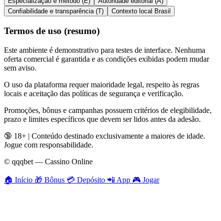
Especialização e método (E)
Autoridade editorial (A)
Confiabilidade e transparência (T)
Contexto local Brasil
Termos de uso (resumo)
Este ambiente é demonstrativo para testes de interface. Nenhuma
oferta comercial é garantida e as condições exibidas podem mudar
sem aviso.
O uso da plataforma requer maioridade legal, respeito às regras
locais e aceitação das políticas de segurança e verificação.
Promoções, bônus e campanhas possuem critérios de elegibilidade,
prazo e limites específicos que devem ser lidos antes da adesão.
🔞 18+ | Conteúdo destinado exclusivamente a maiores de idade.
Jogue com responsabilidade.
© qqqbet — Cassino Online
🏠
Início
🎁
Bônus
💳
Depósito
📲
App
🎮
Jogar