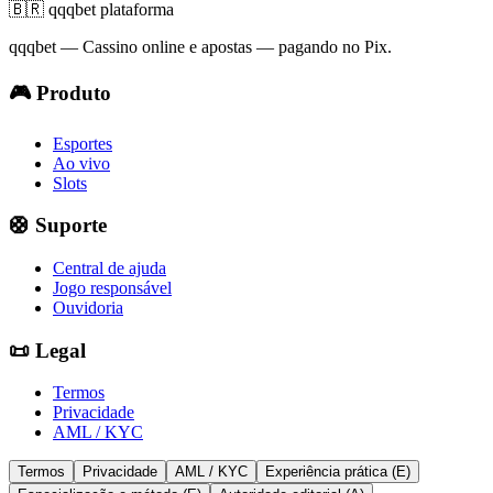
🇧🇷 qqqbet plataforma
qqqbet — Cassino online e apostas — pagando no Pix.
🎮
Produto
Esportes
Ao vivo
Slots
🛟
Suporte
Central de ajuda
Jogo responsável
Ouvidoria
📜
Legal
Termos
Privacidade
AML / KYC
Termos
Privacidade
AML / KYC
Experiência prática (E)