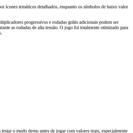
or ícones temáticos detalhados, enquanto os símbolos de baixo valor
tiplicadores progressivos e rodadas grátis adicionais podem ser
ante as rodadas de alta tensão. O jogo foi totalmente otimizado para
s.
estar o modo demo antes de jogar com valores reais, especialmente