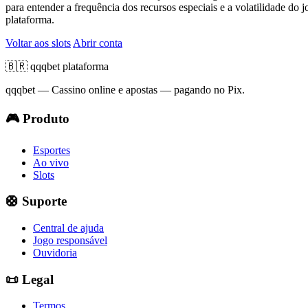
para entender a frequência dos recursos especiais e a volatilidade do
plataforma.
Voltar aos slots
Abrir conta
🇧🇷 qqqbet plataforma
qqqbet — Cassino online e apostas — pagando no Pix.
🎮
Produto
Esportes
Ao vivo
Slots
🛟
Suporte
Central de ajuda
Jogo responsável
Ouvidoria
📜
Legal
Termos