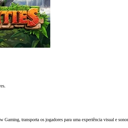
es.
aw Gaming, transporta os jogadores para uma experiência visual e son