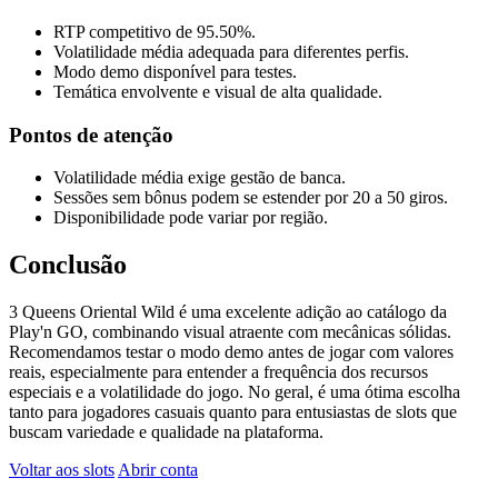
RTP competitivo de 95.50%.
Volatilidade média adequada para diferentes perfis.
Modo demo disponível para testes.
Temática envolvente e visual de alta qualidade.
Pontos de atenção
Volatilidade média exige gestão de banca.
Sessões sem bônus podem se estender por 20 a 50 giros.
Disponibilidade pode variar por região.
Conclusão
3 Queens Oriental Wild é uma excelente adição ao catálogo da
Play'n GO, combinando visual atraente com mecânicas sólidas.
Recomendamos testar o modo demo antes de jogar com valores
reais, especialmente para entender a frequência dos recursos
especiais e a volatilidade do jogo. No geral, é uma ótima escolha
tanto para jogadores casuais quanto para entusiastas de slots que
buscam variedade e qualidade na plataforma.
Voltar aos slots
Abrir conta