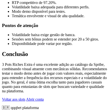
RTP competitivo de 97.20%.
Volatilidade baixa adequada para diferentes perfis.
Modo demo disponível para testes.
Temática envolvente e visual de alta qualidade.
Pontos de atenção
Volatilidade baixa exige gestão de banca.
Sessões sem bônus podem se estender por 20 a 50 giros.
Disponibilidade pode variar por região.
Conclusão
3 Pots Riches Extra é uma excelente adição ao catálogo da Spribe,
combinando visual atraente com mecânicas sólidas. Recomendamos
testar o modo demo antes de jogar com valores reais, especialmente
para entender a frequência dos recursos especiais e a volatilidade do
jogo. No geral, é uma ótima escolha tanto para jogadores casuais
quanto para entusiastas de slots que buscam variedade e qualidade
na plataforma.
Voltar aos slots
Abrir conta
🇧🇷 qqqbet plataforma