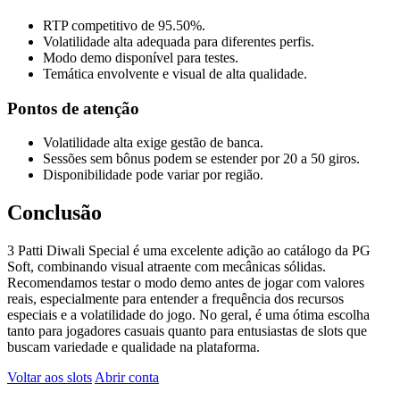
RTP competitivo de 95.50%.
Volatilidade alta adequada para diferentes perfis.
Modo demo disponível para testes.
Temática envolvente e visual de alta qualidade.
Pontos de atenção
Volatilidade alta exige gestão de banca.
Sessões sem bônus podem se estender por 20 a 50 giros.
Disponibilidade pode variar por região.
Conclusão
3 Patti Diwali Special é uma excelente adição ao catálogo da PG
Soft, combinando visual atraente com mecânicas sólidas.
Recomendamos testar o modo demo antes de jogar com valores
reais, especialmente para entender a frequência dos recursos
especiais e a volatilidade do jogo. No geral, é uma ótima escolha
tanto para jogadores casuais quanto para entusiastas de slots que
buscam variedade e qualidade na plataforma.
Voltar aos slots
Abrir conta