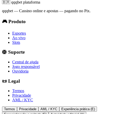
🇧🇷 qqqbet plataforma
qqqbet — Cassino online e apostas — pagando no Pix.
🎮
Produto
Esportes
Ao vivo
Slots
🛟
Suporte
Central de ajuda
Jogo responsável
Ouvidoria
📜
Legal
Termos
Privacidade
AML / KYC
Termos
Privacidade
AML / KYC
Experiência prática (E)