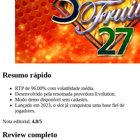
Resumo rápido
RTP de 96.00% com volatilidade média.
Desenvolvido pela renomada provedora Evolution.
Modo demo disponível sem cadastro.
Lançado em 2023, o slot já conquistou uma base fiel de
jogadores.
Nota editorial:
4.8/5
Review completo