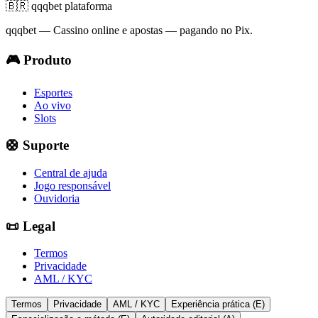
🇧🇷 qqqbet plataforma
qqqbet — Cassino online e apostas — pagando no Pix.
🎮
Produto
Esportes
Ao vivo
Slots
🛟
Suporte
Central de ajuda
Jogo responsável
Ouvidoria
📜
Legal
Termos
Privacidade
AML / KYC
Termos
Privacidade
AML / KYC
Experiência prática (E)