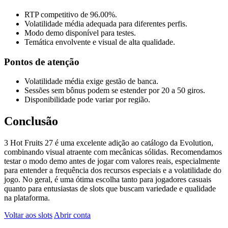
RTP competitivo de 96.00%.
Volatilidade média adequada para diferentes perfis.
Modo demo disponível para testes.
Temática envolvente e visual de alta qualidade.
Pontos de atenção
Volatilidade média exige gestão de banca.
Sessões sem bônus podem se estender por 20 a 50 giros.
Disponibilidade pode variar por região.
Conclusão
3 Hot Fruits 27 é uma excelente adição ao catálogo da Evolution,
combinando visual atraente com mecânicas sólidas. Recomendamos
testar o modo demo antes de jogar com valores reais, especialmente
para entender a frequência dos recursos especiais e a volatilidade do
jogo. No geral, é uma ótima escolha tanto para jogadores casuais
quanto para entusiastas de slots que buscam variedade e qualidade
na plataforma.
Voltar aos slots
Abrir conta