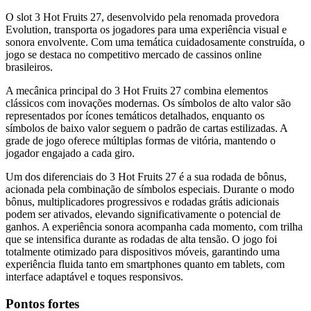
O slot 3 Hot Fruits 27, desenvolvido pela renomada provedora
Evolution, transporta os jogadores para uma experiência visual e
sonora envolvente. Com uma temática cuidadosamente construída, o
jogo se destaca no competitivo mercado de cassinos online
brasileiros.
A mecânica principal do 3 Hot Fruits 27 combina elementos
clássicos com inovações modernas. Os símbolos de alto valor são
representados por ícones temáticos detalhados, enquanto os
símbolos de baixo valor seguem o padrão de cartas estilizadas. A
grade de jogo oferece múltiplas formas de vitória, mantendo o
jogador engajado a cada giro.
Um dos diferenciais do 3 Hot Fruits 27 é a sua rodada de bônus,
acionada pela combinação de símbolos especiais. Durante o modo
bônus, multiplicadores progressivos e rodadas grátis adicionais
podem ser ativados, elevando significativamente o potencial de
ganhos. A experiência sonora acompanha cada momento, com trilha
que se intensifica durante as rodadas de alta tensão. O jogo foi
totalmente otimizado para dispositivos móveis, garantindo uma
experiência fluida tanto em smartphones quanto em tablets, com
interface adaptável e toques responsivos.
Pontos fortes