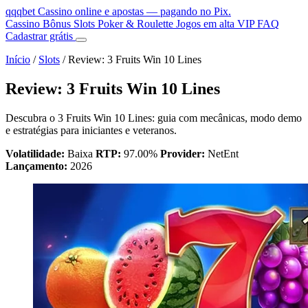
qqqbet
Cassino online e apostas — pagando no Pix.
Cassino
Bônus
Slots
Poker & Roulette
Jogos em alta
VIP
FAQ
Cadastrar grátis
Início
/
Slots
/
Review: 3 Fruits Win 10 Lines
Review: 3 Fruits Win 10 Lines
Descubra o 3 Fruits Win 10 Lines: guia com mecânicas, modo demo
e estratégias para iniciantes e veteranos.
Volatilidade:
Baixa
RTP:
97.00%
Provider:
NetEnt
Lançamento:
2026