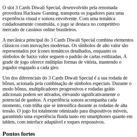
O slot 3 Cards Diwali Special, desenvolvido pela renomada
provedora Hacksaw Gaming, transporta os jogadores para uma
experiência visual e sonora envolvente. Com uma temática
cuidadosamente construída, o jogo se destaca no competitivo
mercado de cassinos online brasileiros.
A mecânica principal do 3 Cards Diwali Special combina elementos
clássicos com inovações modernas. Os símbolos de alto valor são
representados por ícones temáticos detalhados, enquanto os
símbolos de baixo valor seguem o padrão de cartas estilizadas. A
grade de jogo oferece múltiplas formas de vitória, mantendo o
jogador engajado a cada giro.
Um dos diferenciais do 3 Cards Diwali Special é a sua rodada de
bônus, acionada pela combinação de símbolos especiais. Durante o
modo bônus, multiplicadores progressivos e rodadas grátis
adicionais podem ser ativados, elevando significativamente o
potencial de ganhos. A experiência sonora acompanha cada
momento, com trilha que se intensifica durante as rodadas de alta
tensão. O jogo foi totalmente otimizado para dispositivos móveis,
garantindo uma experiência fluida tanto em smartphones quanto em
tablets, com interface adaptável e toques responsivos.
Pontos fortes