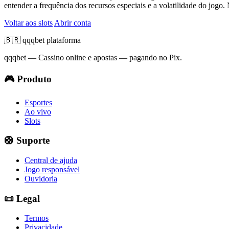
entender a frequência dos recursos especiais e a volatilidade do jogo
Voltar aos slots
Abrir conta
🇧🇷 qqqbet plataforma
qqqbet — Cassino online e apostas — pagando no Pix.
🎮
Produto
Esportes
Ao vivo
Slots
🛟
Suporte
Central de ajuda
Jogo responsável
Ouvidoria
📜
Legal
Termos
Privacidade