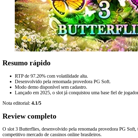
Resumo rápido
RTP de 97.20% com volatilidade alta.
Desenvolvido pela renomada provedora PG Soft.
Modo demo disponível sem cadastro.
Lançado em 2025, o slot já conquistou uma base fiel de jogador
Nota editorial:
4.1/5
Review completo
O slot 3 Butterflies, desenvolvido pela renomada provedora PG Soft,
competitivo mercado de cassinos online brasileiros.