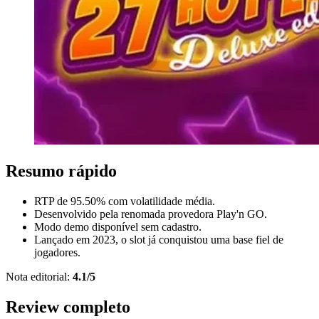
Resumo rápido
RTP de 95.50% com volatilidade média.
Desenvolvido pela renomada provedora Play'n GO.
Modo demo disponível sem cadastro.
Lançado em 2023, o slot já conquistou uma base fiel de
jogadores.
Nota editorial:
4.1/5
Review completo