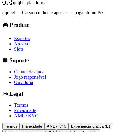
🇧🇷 qqqbet plataforma
qqqbet — Cassino online e apostas — pagando no Pix.
🎮
Produto
Esportes
Ao vivo
Slots
🛟
Suporte
Central de ajuda
Jogo responsável
Ouvidoria
📜
Legal
Termos
Privacidade
AML / KYC
Termos
Privacidade
AML / KYC
Experiência prática (E)