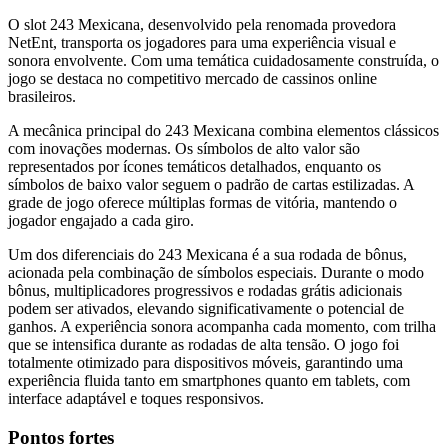
O slot 243 Mexicana, desenvolvido pela renomada provedora
NetEnt, transporta os jogadores para uma experiência visual e
sonora envolvente. Com uma temática cuidadosamente construída, o
jogo se destaca no competitivo mercado de cassinos online
brasileiros.
A mecânica principal do 243 Mexicana combina elementos clássicos
com inovações modernas. Os símbolos de alto valor são
representados por ícones temáticos detalhados, enquanto os
símbolos de baixo valor seguem o padrão de cartas estilizadas. A
grade de jogo oferece múltiplas formas de vitória, mantendo o
jogador engajado a cada giro.
Um dos diferenciais do 243 Mexicana é a sua rodada de bônus,
acionada pela combinação de símbolos especiais. Durante o modo
bônus, multiplicadores progressivos e rodadas grátis adicionais
podem ser ativados, elevando significativamente o potencial de
ganhos. A experiência sonora acompanha cada momento, com trilha
que se intensifica durante as rodadas de alta tensão. O jogo foi
totalmente otimizado para dispositivos móveis, garantindo uma
experiência fluida tanto em smartphones quanto em tablets, com
interface adaptável e toques responsivos.
Pontos fortes