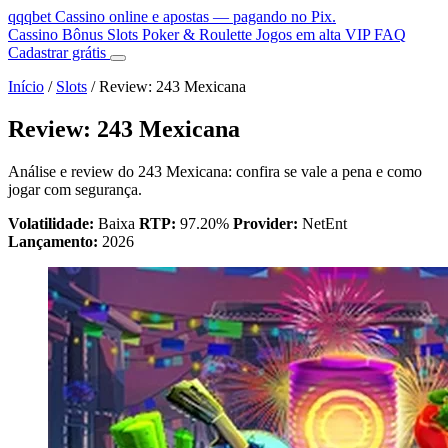
qqqbet
Cassino online e apostas — pagando no Pix.
Cassino
Bônus
Slots
Poker & Roulette
Jogos em alta
VIP
FAQ
Cadastrar grátis
Início
/
Slots
/
Review: 243 Mexicana
Review: 243 Mexicana
Análise e review do 243 Mexicana: confira se vale a pena e como
jogar com segurança.
Volatilidade:
Baixa
RTP:
97.20%
Provider:
NetEnt
Lançamento:
2026