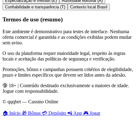
Especialização e método (E)
Autoridade editorial (A)
Confiabilidade e transparência (T)
Contexto local Brasil
Termos de uso (resumo)
Este ambiente é demonstrativo para testes de interface. Nenhuma
oferta comercial é garantida e as condições exibidas podem mudar
sem aviso.
O uso da plataforma requer maioridade legal, respeito às regras
locais e aceitação das políticas de segurança e verificação.
Promoções, bônus e campanhas possuem critérios de elegibilidade,
prazo e limites específicos que devem ser lidos antes da adesão.
🔞 18+ | Conteúdo destinado exclusivamente a maiores de idade.
Jogue com responsabilidade.
© qqqbet — Cassino Online
🏠
Início
🎁
Bônus
💳
Depósito
📲
App
🎮
Jogar