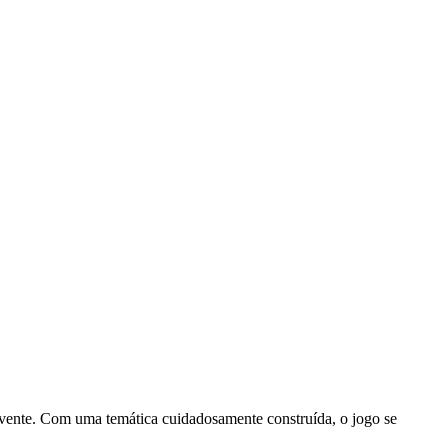
lvente. Com uma temática cuidadosamente construída, o jogo se