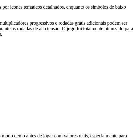
 por ícones temáticos detalhados, enquanto os símbolos de baixo
ltiplicadores progressivos e rodadas grátis adicionais podem ser
ante as rodadas de alta tensão. O jogo foi totalmente otimizado para
s.
 modo demo antes de jogar com valores reais, especialmente para