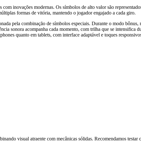
s com inovações modernas. Os símbolos de alto valor são representados
múltiplas formas de vitória, mantendo o jogador engajado a cada giro.
ionada pela combinação de símbolos especiais. Durante o modo bônus, mu
ência sonora acompanha cada momento, com trilha que se intensifica dur
tphones quanto em tablets, com interface adaptável e toques responsivo
binando visual atraente com mecânicas sólidas. Recomendamos testar o